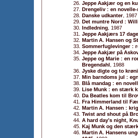
Jeppe Aakjær og en ku
Drengeliv : en novelle
Danske udkanter
, 1987
Det muntre Nord : Will
Indledning
, 1987
Jeppe Aakjærs 17 dage 
Martin A. Hansen og St
Sommerfuglevinger : 
Jeppe Aakjær på Askov
Jeppe og Marie : en r
Bregendahl
, 1988
Jyske digte og to krøn
Min barndoms jul : egn
Blå mandag : en novel
Lise Munk : en stærk 
Da Beatles kom til Bro
Fra Himmerland til Fær
Martin A. Hansen : kri
Twist and shout på Brov
A hard day's night, Knu
Kaj Munk og den stær
Martin A. Hansens ungd