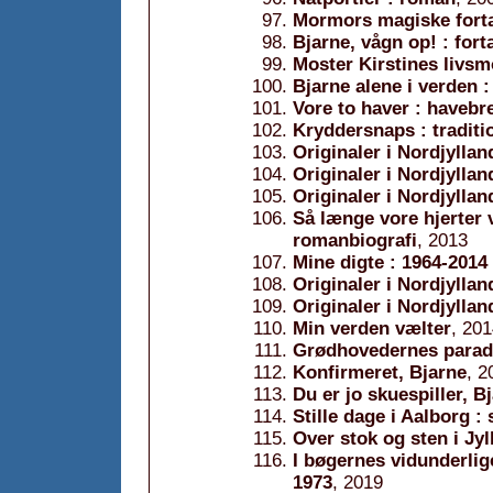
Mormors magiske fortæl
Bjarne, vågn op! : fort
Moster Kirstines livsm
Bjarne alene i verden :
Vore to haver : havebre
Kryddersnaps : traditi
Originaler i Nordjyllan
Originaler i Nordjyllan
Originaler i Nordjyllan
Så længe vore hjerter 
romanbiografi
, 2013
Mine digte : 1964-2014
Originaler i Nordjyllan
Originaler i Nordjylland
Min verden vælter
, 20
Grødhovedernes parad
Konfirmeret, Bjarne
, 2
Du er jo skuespiller, Bj
Stille dage i Aalborg :
Over stok og sten i Jy
I bøgernes vidunderlig
1973
, 2019