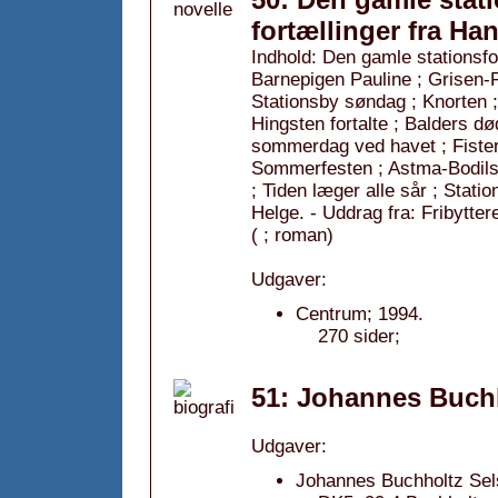
fortællinger fra Ha
Indhold: Den gamle stationsfo
Barnepigen Pauline ; Grisen-F
Stationsby søndag ; Knorten ;
Hingsten fortalte ; Balders dø
sommerdag ved havet ; Fister
Sommerfesten ; Astma-Bodils
; Tiden læger alle sår ; Sta
Helge. - Uddrag fra: Fribytter
( ; roman)
Udgaver:
Centrum; 1994.
270 sider;
51: Johannes Buchh
Udgaver:
Johannes Buchholtz Sel