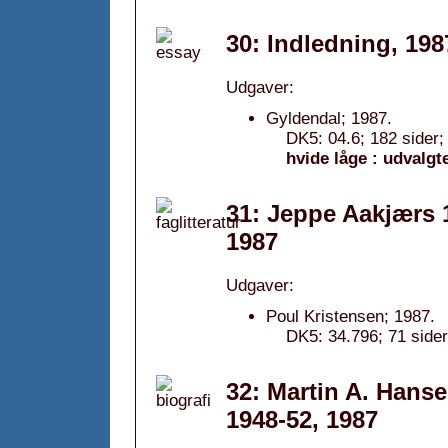
30: Indledning, 198
Udgaver:
Gyldendal; 1987.
DK5: 04.6; 182 sider; 
hvide låge : udvalgt
31: Jeppe Aakjærs 1
1987
Udgaver:
Poul Kristensen; 1987.
DK5: 34.796; 71 sider
32: Martin A. Hanse
1948-52, 1987