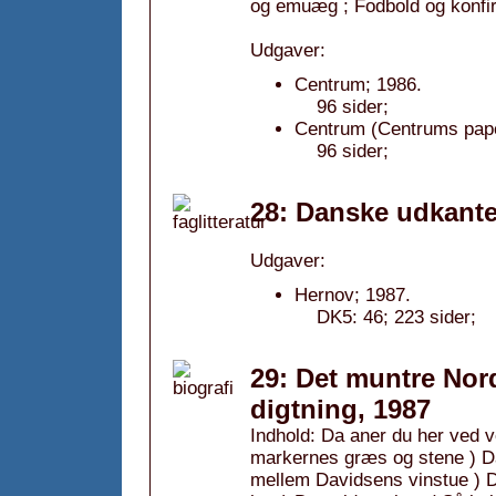
og emuæg ; Fodbold og konfir
Udgaver:
Centrum; 1986.
96 sider;
Centrum (Centrums pape
96 sider;
28: Danske udkante
Udgaver:
Hernov; 1987.
DK5: 46; 223 sider;
29: Det muntre Nord
digtning, 1987
Indhold: Da aner du her ved v
markernes græs og stene ) Dan
mellem Davidsens vinstue ) De