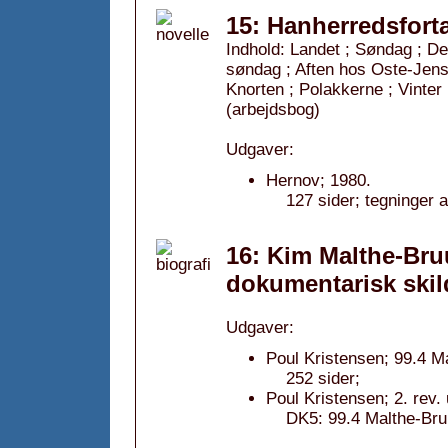
15: Hanherredsfortæ
Indhold: Landet ; Søndag ; Den
søndag ; Aften hos Oste-Jens
Knorten ; Polakkerne ; Vinter 
(arbejdsbog)
Udgaver:
Hernov; 1980.
127 sider; tegninger 
16: Kim Malthe-Bru
dokumentarisk skil
Udgaver:
Poul Kristensen; 99.4 M
252 sider;
Poul Kristensen; 2. rev.
DK5: 99.4 Malthe-Bru