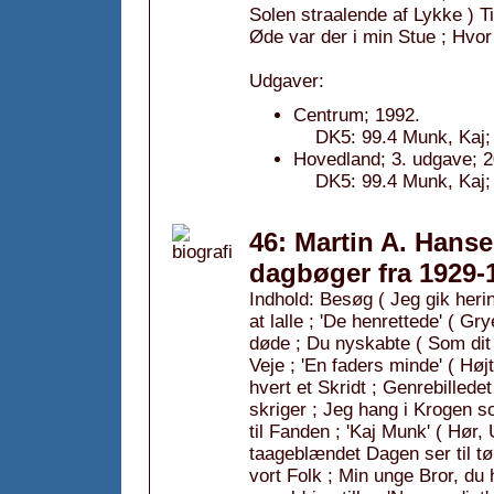
Solen straalende af Lykke ) Ti
Øde var der i min Stue ; Hvor
Udgaver:
Centrum; 1992.
DK5: 99.4 Munk, Kaj; 
Hovedland; 3. udgave; 2
DK5: 99.4 Munk, Kaj; 
46: Martin A. Hans
dagbøger fra 1929-
Indhold: Besøg ( Jeg gik heri
at lalle ; 'De henrettede' ( G
døde ; Du nyskabte ( Som dit
Veje ; 'En faders minde' ( Hø
hvert et Skridt ; Genrebilled
skriger ; Jeg hang i Krogen s
til Fanden ; 'Kaj Munk' ( Hør,
taageblændet Dagen ser til t
vort Folk ; Min unge Bror, du