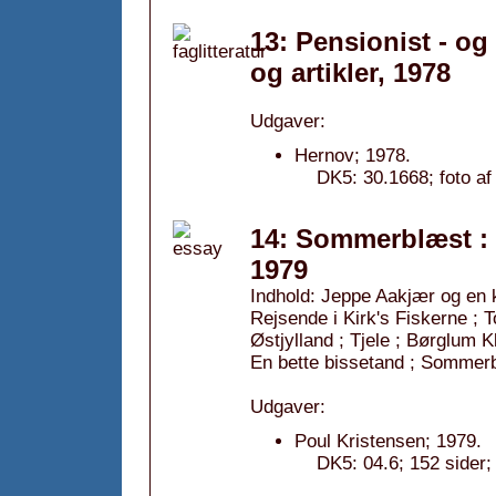
13: Pensionist - og
og artikler, 1978
Udgaver:
Hernov; 1978.
DK5: 30.1668; foto af
14: Sommerblæst : 
1979
Indhold: Jeppe Aakjær og en k
Rejsende i Kirk's Fiskerne ; To
Østjylland ; Tjele ; Børglum K
En bette bissetand ; Sommerb
Udgaver:
Poul Kristensen; 1979.
DK5: 04.6; 152 sider; 