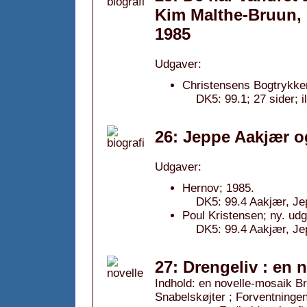
Kim Malthe-Bruun, 
1985
Udgaver:
Christensens Bogtrykker
DK5: 99.1; 27 sider; 
26: Jeppe Aakjær o
Udgaver:
Hernov; 1985.
DK5: 99.4 Aakjær, Jep
Poul Kristensen; ny. ud
DK5: 99.4 Aakjær, Jep
27: Drengeliv : en 
Indhold: en novelle-mosaik B
Snabelskøjter ; Forventninge