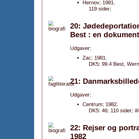
Hernov; 1981.
119 sider;
20: Jødedeportati
Best : en dokumenta
Udgaver:
Zac; 1981.
DK5: 99.4 Best, Werne
21: Danmarksbilled
Udgaver:
Centrum; 1982.
DK5: 46; 110 sider; i
22: Rejser og portr
1982