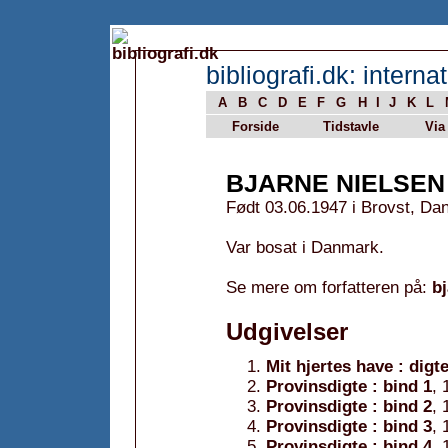
bibliografi.dk: internat
A
B
C
D
E
F
G
H
I
J
K
L
Forside
Tidstavle
Via
BJARNE NIELSEN
Født 03.06.1947 i Brovst, Da
Var bosat i Danmark.
Se mere om forfatteren på:
b
Udgivelser
Mit hjertes have : digt
Provinsdigte : bind 1
, 
Provinsdigte : bind 2
, 
Provinsdigte : bind 3
, 
Provinsdigte : bind 4
, 