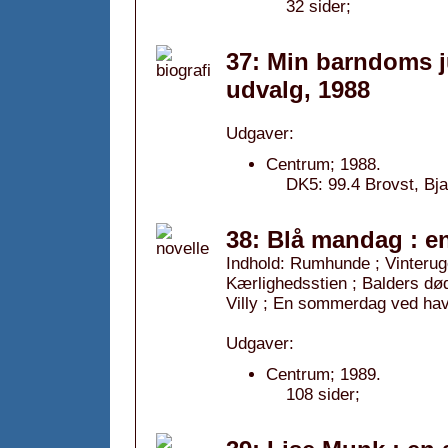
32 sider;
37: Min barndoms ju
udvalg, 1988
Udgaver:
Centrum; 1988.
DK5: 99.4 Brovst, Bja
38: Blå mandag : e
Indhold: Rumhunde ; Vinteruge
Kærlighedsstien ; Balders dø
Villy ; En sommerdag ved ha
Udgaver:
Centrum; 1989.
108 sider;