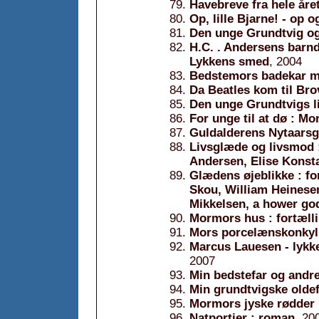
Havebreve fra hele åre
Op, lille Bjarne! - op o
Den unge Grundtvig og
H.C. . Andersens bar
Lykkens smed
, 2004
Bedstemors badekar me
Da Beatles kom til Bro
Den unge Grundtvigs l
For unge til at dø : M
Guldalderens Nytaarsg
Livsglæde og livsmod 
Andersen, Elise Konst
Glædens øjeblikke : fo
Skou, William Heinese
Mikkelsen, a hower god
Mormors hus : fortæll
Mors porcelænskonkyli
Marcus Lauesen - lykkeb
2007
Min bedstefar og andre
Min grundtvigske oldef
Mormors jyske rødder :
Natportier : roman
, 20