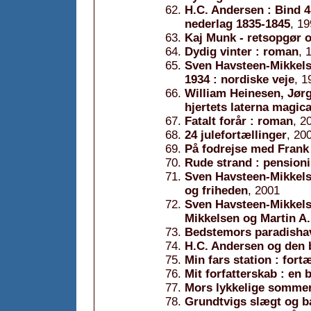
H.C. Andersen : Bind 
nederlag 1835-1845
, 1
Kaj Munk - retsopgør 
Dydig vinter : roman
, 
Sven Havsteen-Mikkelse
1934 : nordiske veje
, 1
William Heinesen, Jør
hjertets laterna magic
Fatalt forår : roman
, 2
24 julefortællinger
, 20
På fodrejse med Frank
Rude strand : pensioni
Sven Havsteen-Mikkels
og friheden
, 2001
Sven Havsteen-Mikkels
Mikkelsen og Martin A
Bedstemors paradishav
H.C. Andersen og den b
Min fars station : fort
Mit forfatterskab : en 
Mors lykkelige sommer 
Grundtvigs slægt og 