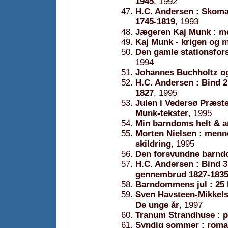
1945
, 1992
H.C. Andersen : Skom
1745-1819
, 1993
Jægeren Kaj Munk : me
Kaj Munk - krigen og 
Den gamle stationsfors
1994
Johannes Buchholtz og
H.C. Andersen : Bind 
1827
, 1995
Julen i Vedersø Præst
Munk-tekster
, 1995
Min barndoms helt & a
Morten Nielsen : menn
skildring
, 1995
Den forsvundne barnd
H.C. Andersen : Bind 
gennembrud 1827-183
Barndommens jul : 25 
Sven Havsteen-Mikkelse
De unge år
, 1997
Tranum Strandhuse : p
Syndig sommer : rom