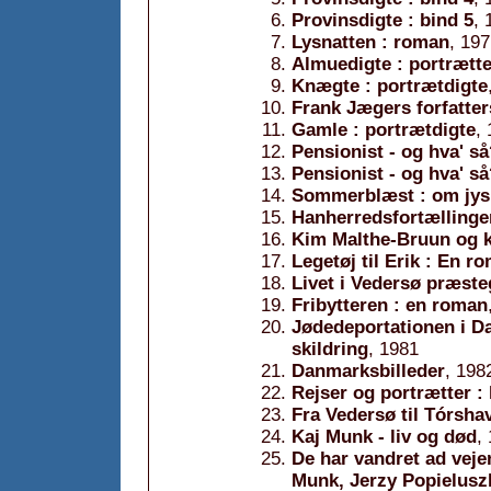
Provinsdigte : bind 5
, 
Lysnatten : roman
, 19
Almuedigte : portrætte
Knægte : portrætdigte
Frank Jægers forfatter
Gamle : portrætdigte
,
Pensionist - og hva' s
Pensionist - og hva' så
Sommerblæst : om jysk
Hanherredsfortællinge
Kim Malthe-Bruun og k
Legetøj til Erik : En 
Livet i Vedersø præst
Fribytteren : en roman
Jødedeportationen i D
skildring
, 1981
Danmarksbilleder
, 198
Rejser og portrætter :
Fra Vedersø til Tórsha
Kaj Munk - liv og død
,
De har vandret ad veje
Munk, Jerzy Popielusz