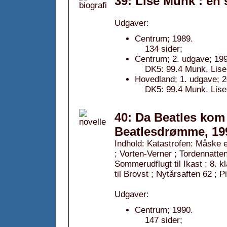
39: Lise Munk : en 
Udgaver:
Centrum; 1989.
134 sider;
Centrum; 2. udgave; 199
DK5: 99.4 Munk, Lise;
Hovedland; 1. udgave; 2
DK5: 99.4 Munk, Lise;
40: Da Beatles kom t
Beatlesdrømme, 19
Indhold: Katastrofen: Måske 
; Vorten-Verner ; Tordennatte
Sommerudflugt til Ikast ; 8. 
til Brovst ; Nytårsaften 62 ; 
Udgaver:
Centrum; 1990.
147 sider;