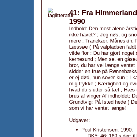
41: Fra Himmerland 
1990
Indhold: Den mest alene årst
ikke havet? ; Jeg nøs, og snot
mere ; Tranekær. Måneskin. F
Læssøe ( På valpladsen faldt
vilde flor ; Du har gjort noge
kernesund ; Men se, en gåseu
bror, du har vel længe ventet
sidder en frue på Rønnebæks
er ej død, hun sover kun ; I k
mig trykke ; Kærlighed og evig
hvad du slutter så tæt ; Hæs
brus af vinger Af indholdet: D
Grundtvig: På Isted hede ( 
som vi har ventet længe!
Udgaver:
Poul Kristensen; 1990.
DK5: 46; 169 sider; i