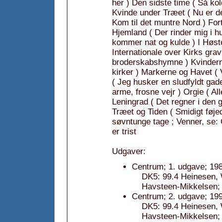
her ) Den sidste time ( Så ko
Kvinde under Træet ( Nu er d
Kom til det muntre Nord ) For
Hjemland ( Der rinder mig i h
kommer nat og kulde ) I Høste
Internationale over Kirks grav
broderskabshymne ) Kvinderne
kirker ) Markerne og Havet ( 
( Jeg husker en sludfyldt gad
arme, frosne vejr ) Orgie ( A
Leningrad ( Det regner i den 
Træet og Tiden ( Smidigt føje
søvntunge tage ; Venner, se:
er trist
Udgaver:
Centrum; 1. udgave; 19
DK5: 99.4 Heinesen, Wi
Havsteen-Mikkelsen;
Centrum; 2. udgave; 199
DK5: 99.4 Heinesen, W
Havsteen-Mikkelsen;