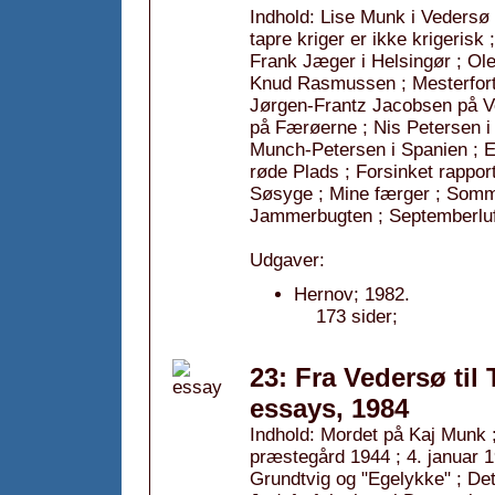
Indhold: Lise Munk i Vedersø
tapre kriger er ikke krigerisk
Frank Jæger i Helsingør ; Ol
Knud Rasmussen ; Mesterfortæ
Jørgen-Frantz Jacobsen på Vej
på Færøerne ; Nis Petersen i
Munch-Petersen i Spanien ; Ef
røde Plads ; Forsinket rappor
Søsyge ; Mine færger ; Somm
Jammerbugten ; Septemberluf
Udgaver:
Hernov; 1982.
173 sider;
23: Fra Vedersø til
essays, 1984
Indhold: Mordet på Kaj Munk 
præstegård 1944 ; 4. januar 
Grundtvig og "Egelykke" ; Det