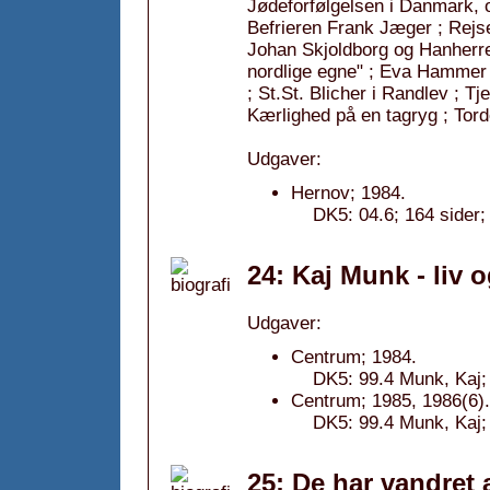
Jødeforfølgelsen i Danmark, 
Befrieren Frank Jæger ; Rejsen
Johan Skjoldborg og Hanherred 
nordlige egne" ; Eva Hammer 
; St.St. Blicher i Randlev ; Tj
Kærlighed på en tagryg ; Tor
Udgaver:
Hernov; 1984.
DK5: 04.6; 164 sider;
24: Kaj Munk - liv 
Udgaver:
Centrum; 1984.
DK5: 99.4 Munk, Kaj; 
Centrum; 1985, 1986(6).
DK5: 99.4 Munk, Kaj; 
25: De har vandret 