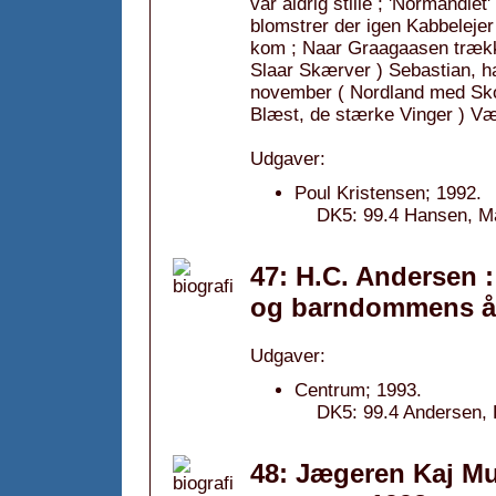
var aldrig stille ; 'Normandi
blomstrer der igen Kabbelejer
kom ; Naar Graagaasen trækker
Slaar Skærver ) Sebastian, h
november ( Nordland med Sko
Blæst, de stærke Vinger ) Vær 
Udgaver:
Poul Kristensen; 1992.
DK5: 99.4 Hansen, Mar
47: H.C. Andersen 
og barndommens år
Udgaver:
Centrum; 1993.
DK5: 99.4 Andersen, H
48: Jægeren Kaj Mu