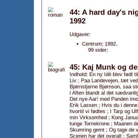
44: A hard day's nig
1992
Udgaver:
Centrum; 1992.
99 sider;
45: Kaj Munk og de
Indhold: En ny Idé blev født 
Liv ; Paa Landevejen, tæt ve
Bjørnstjerne Bjørnson, saa st
i Aften blandt al det sædvanl
Det nye Aar! med Panden imod
Erik Lassen ; Hvis du i denne
hvortil vi fødtes ; I Tarp og 
min Virksomhed ; Kong Janua
tunge Tornekrone ; Maanen de
Skumring gemt ; Og tage de vo
Scenen har det overalt ; Saml 