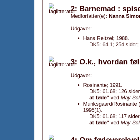
2: Barnemad : spis
Medforfatter(e):
Nanna Simo
Udgaver:
Hans Reitzel; 1988.
DK5: 64.1; 254 sider;
3: O.k., hvordan fø
Udgaver:
Rosinante; 1991.
DK5: 61.68; 126 sider
at føde"
ved
May Sc
Munksgaard/Rosinante (
1995(1).
DK5: 61.68; 117 sider
at føde"
ved
May Sc
4: Om fødevarekvali