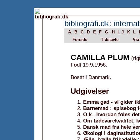
bibliografi.dk: internat
A
B
C
D
E
F
G
H
I
J
K
L
Forside
Tidstavle
Via
CAMILLA PLUM
(rig
Født 19.9.1956.
Bosat i Danmark.
Udgivelser
Emma gad - vi gider ik
Barnemad : spisebog f
O.k., hvordan føles de
Om fødevarekvalitet, k
Dansk mad fra hele ve
Økologi i daginstitutio
Ælle, bælle frikadelle