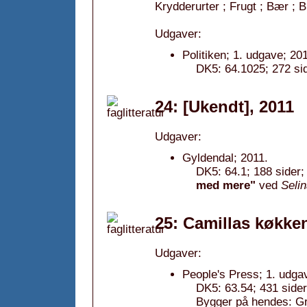
Krydderurter ; Frugt ; Bær ; B
Udgaver:
Politiken; 1. udgave; 20
DK5: 64.1025; 272 sid
24: [Ukendt], 2011
Udgaver:
Gyldendal; 2011.
DK5: 64.1; 188 sider;
med mere"
ved
Selin
25: Camillas køkke
Udgaver:
People's Press; 1. udga
DK5: 63.54; 431 side
Bygger på hendes: Gr