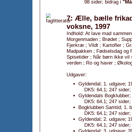
98 sider; bidrag i
"Må
7: Ælle, bælle frika
voksne, 1997
Indhold: At lave mad sammen
Morgenmaden ; Brødet ; Supper
Fjerkræ ; Vildt ; Kartofler ; 
Madpakken ; Fødselsdag og fe
Spisetider ; Når børn ikke vil
verden ; Ro og haver ; Økologi
Udgaver:
Gyldendal; 1. udgave; 1
DK5: 64.1; 247 sider;
Gyldendals Bogklubber; 
DK5: 64.1; 247 sider;
Bogklubben Samtid; 1. b
DK5: 64.1; 247 sider;
Gyldendal; 2. udgave; 1
DK5: 64.1; 247 sider;
Gyldendal; 3. udgave; 2