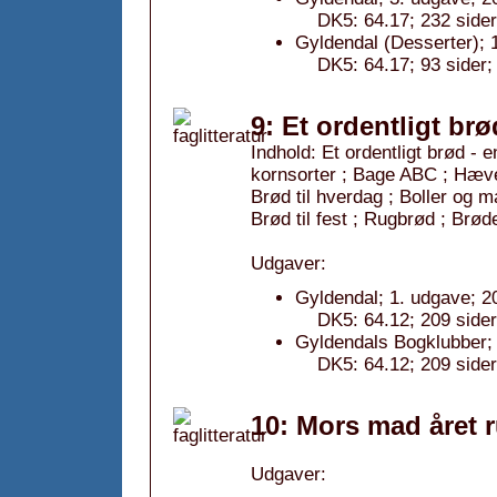
DK5: 64.17; 232 sider;
Gyldendal (Desserter); 
DK5: 64.17; 93 sider; 
9: Et ordentligt brø
Indhold: Et ordentligt brød - 
kornsorter ; Bage ABC ; Hævem
Brød til hverdag ; Boller og 
Brød til fest ; Rugbrød ; Brø
Udgaver:
Gyldendal; 1. udgave; 2
DK5: 64.12; 209 sider
Gyldendals Bogklubber; 
DK5: 64.12; 209 sider
10: Mors mad året 
Udgaver: