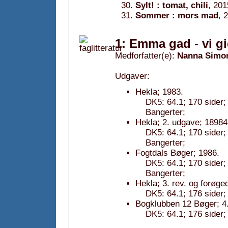
Sylt! : tomat, chili
, 201
Sommer : mors mad
, 
1: Emma gad - vi gi
Medforfatter(e):
Nanna Simo
Udgaver:
Hekla; 1983.
DK5: 64.1; 170 sider; 
Bangerter;
Hekla; 2. udgave; 18984
DK5: 64.1; 170 sider; 
Bangerter;
Fogtdals Bøger; 1986.
DK5: 64.1; 170 sider; 
Bangerter;
Hekla; 3. rev. og forøge
DK5: 64.1; 176 sider;
Bogklubben 12 Bøger; 4.
DK5: 64.1; 176 sider;