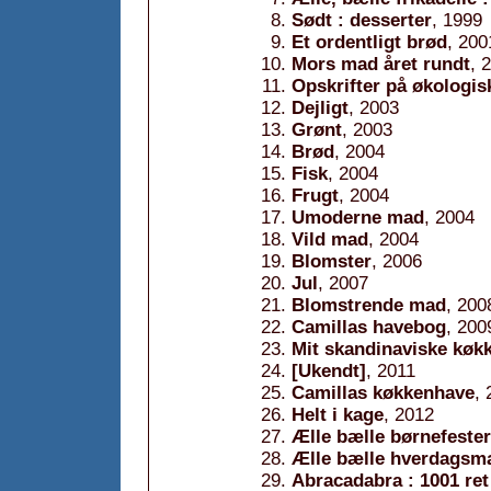
Sødt : desserter
, 1999
Et ordentligt brød
, 200
Mors mad året rundt
, 
Opskrifter på økologis
Dejligt
, 2003
Grønt
, 2003
Brød
, 2004
Fisk
, 2004
Frugt
, 2004
Umoderne mad
, 2004
Vild mad
, 2004
Blomster
, 2006
Jul
, 2007
Blomstrende mad
, 200
Camillas havebog
, 200
Mit skandinaviske køk
[Ukendt]
, 2011
Camillas køkkenhave
,
Helt i kage
, 2012
Ælle bælle børnefester
Ælle bælle hverdagsm
Abracadabra : 1001 ret