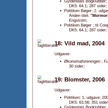
Gyldendals Bogklubber; 
DK5: 64.1; 287 sider;
Politiken Bøger; 2. udga
Anden titel:
"Mormor
Engström;
Politiken Bøger ; til Co
DK5: 64.1; 287 sider;
18: Vild mad, 2004
Udgaver:
Økonomaforeningen ; Fug
30 sider;
19: Blomster, 2006
Udgaver:
Politiken; 1. udgave; 20
DK5: 63.56; 351 sider
Gyldendals Bogklubber; 