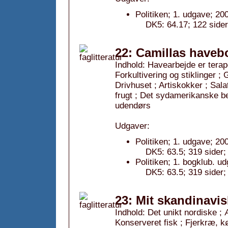
Politiken; 1. udgave; 20
DK5: 64.17; 122 sider
22: Camillas haveb
Indhold: Havearbejde er terap
Forkultivering og stiklinger ; 
Drivhuset ; Artiskokker ; Sala
frugt ; Det sydamerikanske bed
udendørs
Udgaver:
Politiken; 1. udgave; 20
DK5: 63.5; 319 sider;
Politiken; 1. bogklub. u
DK5: 63.5; 319 sider;
23: Mit skandinavi
Indhold: Det unikt nordiske ;
Konserveret fisk ; Fjerkræ, k