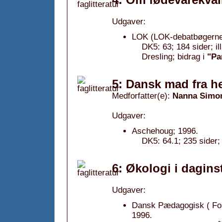
Udgaver:
LOK (LOK-debatbøgerne
DK5: 63; 184 sider; i
Dresling; bidrag i
"Pa
5: Dansk mad fra h
Medforfatter(e):
Nanna Simo
Udgaver:
Aschehoug; 1996.
DK5: 64.1; 235 sider; 
6: Økologi i daginst
Udgaver:
Dansk Pædagogisk ( Forum
1996.