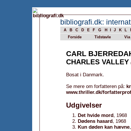
bibliografi.dk: internat
A
B
C
D
E
F
G
H
I
J
K
L
Forside
Tidstavle
Via
CARL BJERREDA
CHARLES VALLEY
Bosat i Danmark.
Se mere om forfatteren på:
k
www.thriller.dk/forfatterpro
Udgivelser
Det hvide mord
, 1968
Dødens hasard
, 1968
Kun døden kan hævne