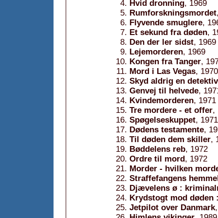
Hvid dronning
, 1969
Rumforskningsmordet
Flyvende smuglere
, 19
Et sekund fra døden
, 
Den der ler sidst
, 1969
Lejemorderen
, 1969
Kongen fra Tanger
, 19
Mord i Las Vegas
, 1970
Skyd aldrig en detektiv
Genvej til helvede
, 197
Kvindemorderen
, 1971
Tre mordere - et offer
,
Spøgelseskuppet
, 1971
Dødens testamente
, 1
Til døden dem skiller
,
Bøddelens reb
, 1972
Ordre til mord
, 1972
Morder - hvilken mord
Straffefangens hemme
Djævelens ø : krimina
Krydstogt mod døden 
Jetpilot over Danmark
Himlens vikinger
, 1989