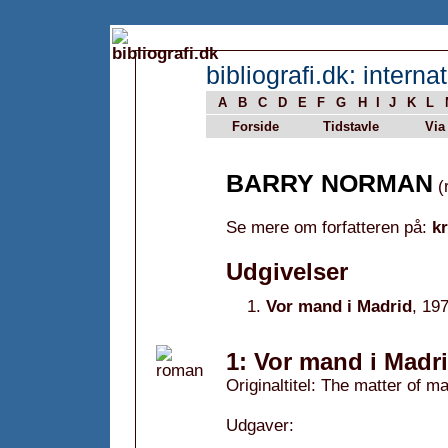
bibliografi.dk: internat
A
B
C
D
E
F
G
H
I
J
K
L
Forside
Tidstavle
Via
BARRY NORMAN
(r
Se mere om forfatteren på:
k
Udgivelser
Vor mand i Madrid
, 19
1: Vor mand i Madri
Originaltitel: The matter of 
Udgaver: