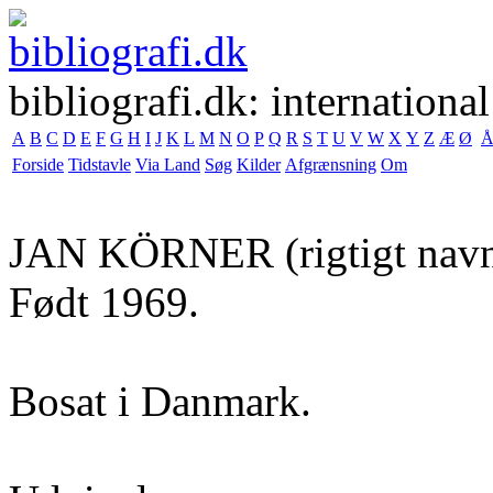
bibliografi.dk: international
A
B
C
D
E
F
G
H
I
J
K
L
M
N
O
P
Q
R
S
T
U
V
W
X
Y
Z
Æ
Ø
Forside
Tidstavle
Via Land
Søg
Kilder
Afgrænsning
Om
JAN KÖRNER
(rigtigt nav
Født 1969.
Bosat i Danmark.