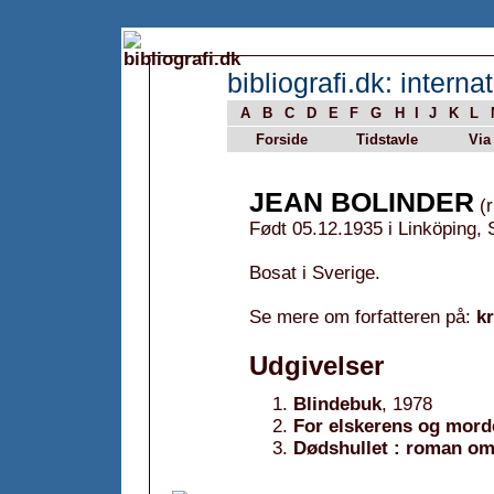
bibliografi.dk: internat
A
B
C
D
E
F
G
H
I
J
K
L
Forside
Tidstavle
Via
JEAN BOLINDER
(r
Født 05.12.1935 i Linköping, 
Bosat i Sverige.
Se mere om forfatteren på:
k
Udgivelser
Blindebuk
, 1978
For elskerens og mord
Dødshullet : roman om