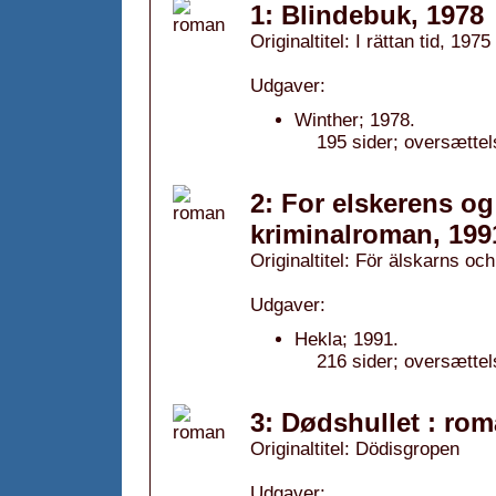
1: Blindebuk, 1978
Originaltitel: I rättan tid, 1975
Udgaver:
Winther; 1978.
195 sider; oversætte
2: For elskerens o
kriminalroman, 199
Originaltitel: För älskarns oc
Udgaver:
Hekla; 1991.
216 sider; oversættel
3: Dødshullet : ro
Originaltitel: Dödisgropen
Udgaver: