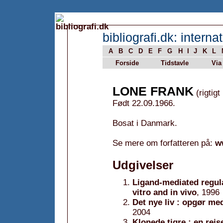
bibliografi.dk: internat
A
B
C
D
E
F
G
H
I
J
K
L
Forside
Tidstavle
Via
LONE FRANK
(rigtigt
Født 22.09.1966.
Bosat i Danmark.
Se mere om forfatteren på:
w
Udgivelser
Ligand-mediated regula
vitro and in vivo
, 1996
Det nye liv : opgør me
2004
Klonede tigre : en rejs