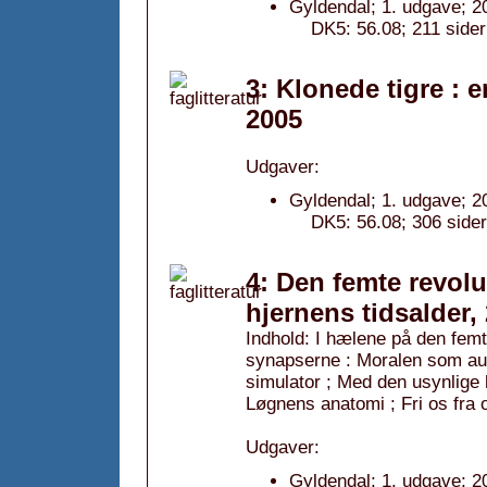
Gyldendal; 1. udgave; 2
DK5: 56.08; 211 sider
3: Klonede tigre : e
2005
Udgaver:
Gyldendal; 1. udgave; 2
DK5: 56.08; 306 sider
4: Den femte revolut
hjernens tidsalder,
Indhold: I hælene på den femte
synapserne : Moralen som aut
simulator ; Med den usynlige 
Løgnens anatomi ; Fri os fra 
Udgaver:
Gyldendal; 1. udgave; 2