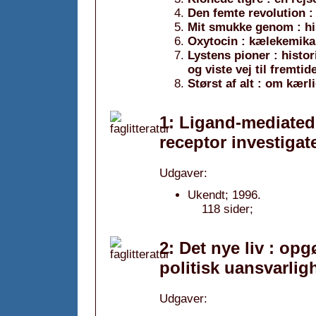
Den femte revolution : 
Mit smukke genom : his
Oxytocin : kælekemikal
Lystens pioner : histo
og viste vej til fremtid
Størst af alt : om kær
1: Ligand-mediated 
receptor investigate
Udgaver:
Ukendt; 1996.
118 sider;
2: Det nye liv : o
politisk uansvarlig
Udgaver: