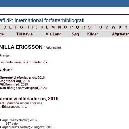
afi.dk: international forfatterbibliografi
C
D
E
F
G
H
I
J
K
L
M
N
O
P
Q
R
S
T
U
V
W
X
Y
de
Tidstavle
Via Land
Søg
Kilder
Afgrænsn
NILLA ERICSSON
(rigtigt navn)
Sverige.
 om forfatteren på:
krimisiden.dk
velser
Sporene vi efterlader os
, 2016
Jeg finder dig
, 2018
Vildfremmed
, 2019
Den dårlige samvittighed
, 2023
orene vi efterlader os, 2016
titel: Spåren vi lämnar efter oss
l: Erlagruppen, nr. 1
:
HarpeCollins Nordic; 2016.
367 sider;
HarperCollins Nordic; 2. udgave; 2018.