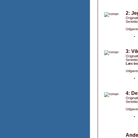
2: Je
Originalt
Serietite
Udgaver
3: Vi
Original
Serietite
Læs bo
Udgaver
4: De
Original
Serietite
Udgaver
Ande