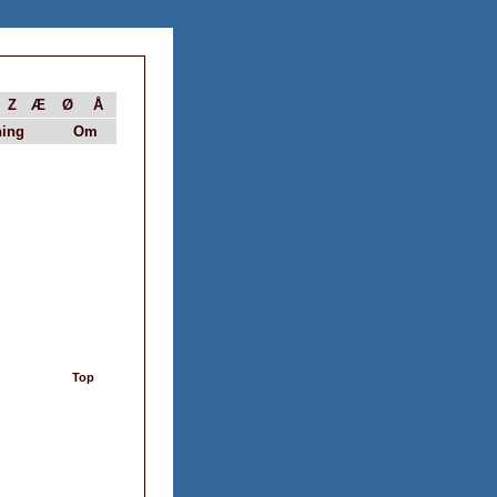
Z
Æ
Ø
Å
ing
Om
Top