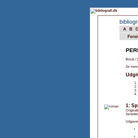
bibliogr
A
B
Forsi
PER
Bosat i 
Se mere
Udgi
1: Sp
Original
Serietite
Udgaver