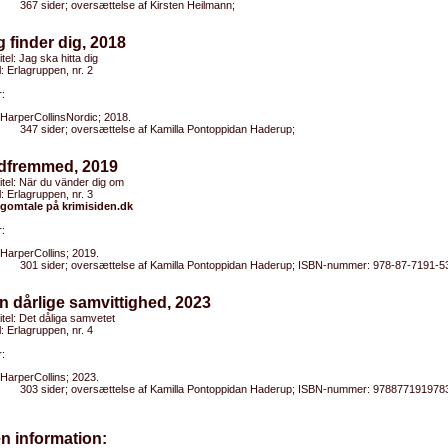
367 sider; oversættelse af Kirsten Heilmann;
g finder dig, 2018
itel: Jag ska hitta dig
l: Erlagruppen, nr. 2
:
HarperCollinsNordic; 2018.
347 sider; oversættelse af Kamilla Pontoppidan Haderup;
ldfremmed, 2019
titel: När du vänder dig om
l: Erlagruppen, nr. 3
gomtale på krimisiden.dk
:
HarperCollins; 2019.
301 sider; oversættelse af Kamilla Pontoppidan Haderup; ISBN-nummer: 978-87-7191-5
n dårlige samvittighed, 2023
titel: Det dåliga samvetet
l: Erlagruppen, nr. 4
:
HarperCollins; 2023.
303 sider; oversættelse af Kamilla Pontoppidan Haderup; ISBN-nummer: 978877191978
n information: