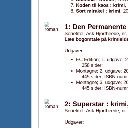
Koden til kaos : krimi
,
Sort mirakel : krimi
, 2
1: Den Permanente :
Serietitel: Ask Hjortheede, nr.
Læs bogomtale på krimisid
Udgaver:
EC Edition; 1. udgave; 
358 sider;
Montagne; 2. udgave; 2
445 sider; ISBN-num
Montagne; 3. udgave; 2
445 sider; ISBN-num
2: Superstar : krimi
Serietitel: Ask Hjortheede, nr.
Udgaver: