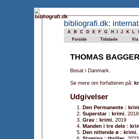
bibliografi.dk: internat
A
B
C
D
E
F
G
H
I
J
K
L
Forside
Tidstavle
Via
THOMAS BAGGE
Bosat i Danmark.
Se mere om forfatteren på:
k
Udgivelser
Den Permanente : krim
Superstar : krimi
, 2018
Grav : krimi
, 2019
Manden i tre dele : kri
Den nittende ø : krimi
,
Stamina : thriller
, 2023