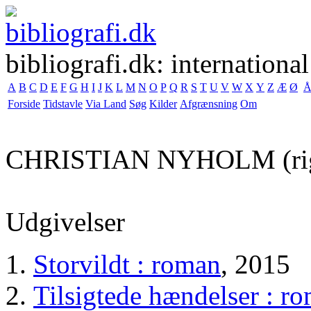
bibliografi.dk: international
A
B
C
D
E
F
G
H
I
J
K
L
M
N
O
P
Q
R
S
T
U
V
W
X
Y
Z
Æ
Ø
Forside
Tidstavle
Via Land
Søg
Kilder
Afgrænsning
Om
CHRISTIAN NYHOLM
(ri
Udgivelser
Storvildt : roman
, 2015
Tilsigtede hændelser : r