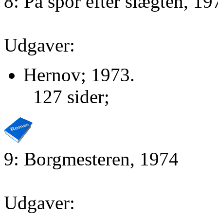
8: På spor efter slægten, 19
Udgaver:
Hernov; 1973.
127 sider;
9: Borgmesteren, 1974
Udgaver: