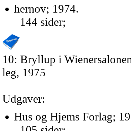
hernov; 1974.
144 sider;
10: Bryllup i Wienersalone
leg, 1975
Udgaver:
Hus og Hjems Forlag; 19
105 sider;