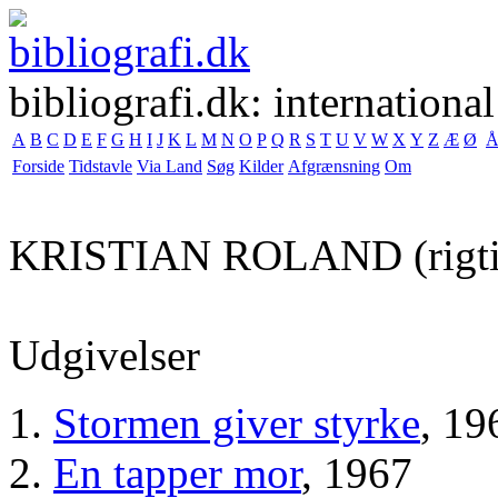
bibliografi.dk: international
A
B
C
D
E
F
G
H
I
J
K
L
M
N
O
P
Q
R
S
T
U
V
W
X
Y
Z
Æ
Ø
Forside
Tidstavle
Via Land
Søg
Kilder
Afgrænsning
Om
KRISTIAN ROLAND
(rigt
Udgivelser
Stormen giver styrke
, 19
En tapper mor
, 1967