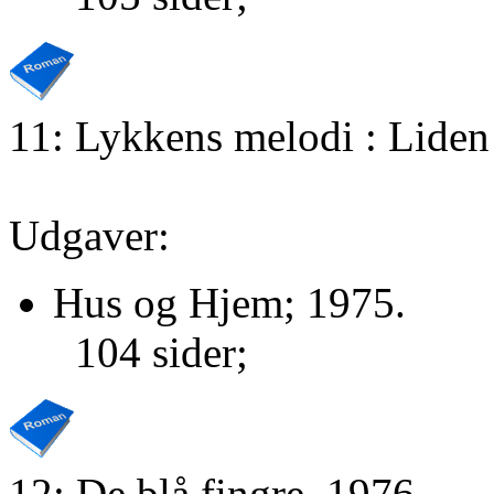
11: Lykkens melodi : Liden 
Udgaver:
Hus og Hjem; 1975.
104 sider;
12: De blå fingre, 1976