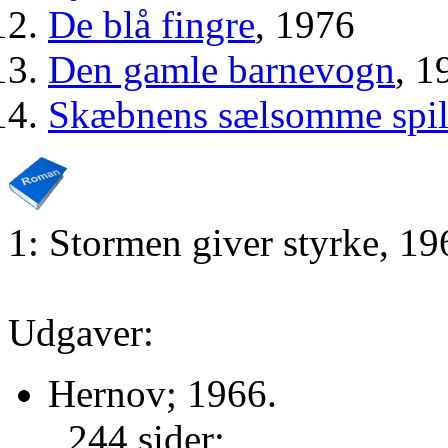
De blå fingre
, 1976
Den gamle barnevogn
, 1
Skæbnens sælsomme spi
1: Stormen giver styrke, 19
Udgaver:
Hernov; 1966.
244 sider;