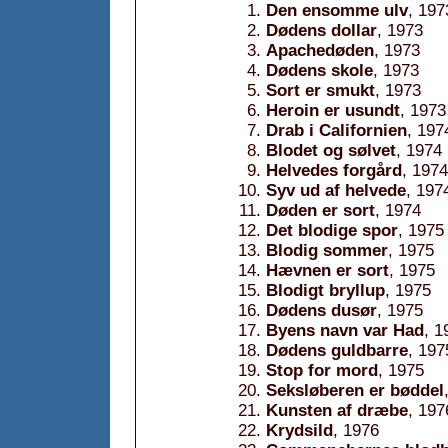
Den ensomme ulv
, 197
Dødens dollar
, 1973
Apachedøden
, 1973
Dødens skole
, 1973
Sort er smukt
, 1973
Heroin er usundt
, 1973
Drab i Californien
, 197
Blodet og sølvet
, 1974
Helvedes forgård
, 1974
Syv ud af helvede
, 197
Døden er sort
, 1974
Det blodige spor
, 1975
Blodig sommer
, 1975
Hævnen er sort
, 1975
Blodigt bryllup
, 1975
Dødens dusør
, 1975
Byens navn var Had
, 1
Dødens guldbarre
, 197
Stop for mord
, 1975
Seksløberen er bøddel
Kunsten af dræbe
, 197
Krydsild
, 1976