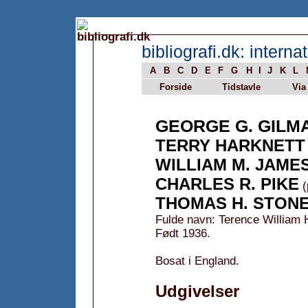
bibliografi.dk: internat
A
B
C
D
E
F
G
H
I
J
K
L
Forside
Tidstavle
Via
GEORGE G. GILM
TERRY HARKNETT
WILLIAM M. JAME
CHARLES R. PIKE
(
THOMAS H. STON
Fulde navn: Terence William 
Født 1936.
Bosat i England.
Udgivelser