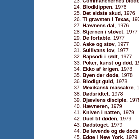
Commanchernes blod
Blodklippen
, 1976
Det sidste skud
, 1976
Ti gravsten i Texas
, 19
Hævnens dal
, 1976
Stjernen i støvet
, 1977
De fortabte
, 1977
Aske og støv
, 1977
Sullivans lov
, 1977
Rapsodi i rødt
, 1977
Poker, kunst og død
, 1
Ekko af krigen
, 1978
Byen der døde
, 1978
Blodigt guld
, 1978
Mexikansk massakre
, 
Dødsridtet
, 1978
Djævlens disciple
, 197
Hævneren
, 1979
Kniven i natten
, 1979
Duel til døden
, 1979
Dødstoget
, 1979
De levende og de døde
Edge i New York
, 1979