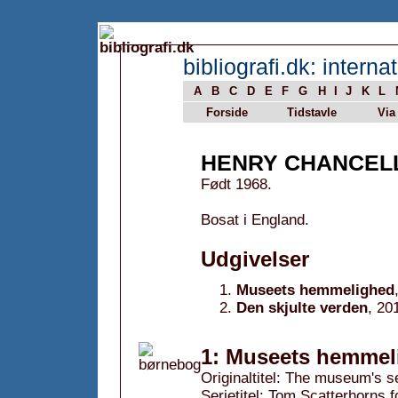
bibliografi.dk: internat
A
B
C
D
E
F
G
H
I
J
K
L
Forside
Tidstavle
Via
HENRY CHANCEL
Født 1968.
Bosat i England.
Udgivelser
Museets hemmelighed
Den skjulte verden
, 20
1: Museets hemmel
Originaltitel: The museum's s
Serietitel: Tom Scatterhorns f