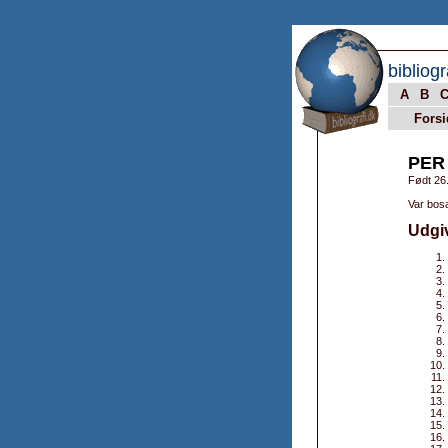
bibliogr
A
B
Forsi
PER
Født 26
Var bos
Udgi