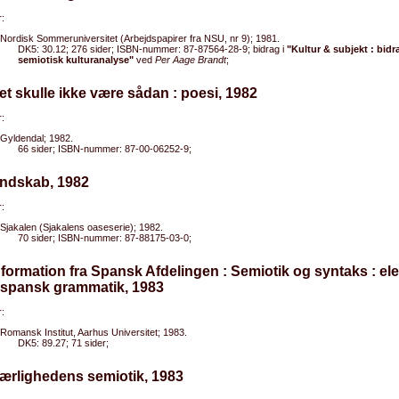
:
Nordisk Sommeruniversitet (Arbejdspapirer fra NSU, nr 9); 1981.
DK5: 30.12; 276 sider; ISBN-nummer: 87-87564-28-9; bidrag i
"Kultur & subjekt : bidra
semiotisk kulturanalyse"
ved
Per Aage Brandt
;
et skulle ikke være sådan : poesi, 1982
:
Gyldendal; 1982.
66 sider; ISBN-nummer: 87-00-06252-9;
Ondskab, 1982
:
Sjakalen (Sjakalens oaseserie); 1982.
70 sider; ISBN-nummer: 87-88175-03-0;
nformation fra Spansk Afdelingen : Semiotik og syntaks : el
n spansk grammatik, 1983
:
Romansk Institut, Aarhus Universitet; 1983.
DK5: 89.27; 71 sider;
ærlighedens semiotik, 1983