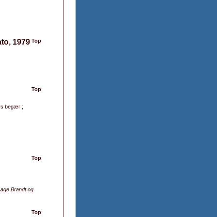
ato, 1979
Top
Top
ers begær ;
Top
Aage Brandt og
Top