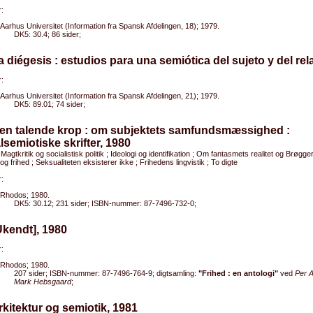
:
Aarhus Universitet (Information fra Spansk Afdelingen, 18); 1979.
DK5: 30.4; 86 sider;
a diégesis : estudios para una semiótica del sujeto y del rel
:
Aarhus Universitet (Information fra Spansk Afdelingen, 21); 1979.
DK5: 89.01; 74 sider;
Den talende krop : om subjektets samfundsmæssighed :
lsemiotiske skrifter, 1980
 Magtkritik og socialistisk politik ; Ideologi og identifikation ; Om fantasmets realitet og Brøgg
og frihed ; Seksualiteten eksisterer ikke ; Frihedens lingvistik ; To digte
:
Rhodos; 1980.
DK5: 30.12; 231 sider; ISBN-nummer: 87-7496-732-0;
Ukendt], 1980
:
Rhodos; 1980.
207 sider; ISBN-nummer: 87-7496-764-9; digtsamling:
"Frihed : en antologi"
ved
Per 
Mark Hebsgaard
;
rkitektur og semiotik, 1981