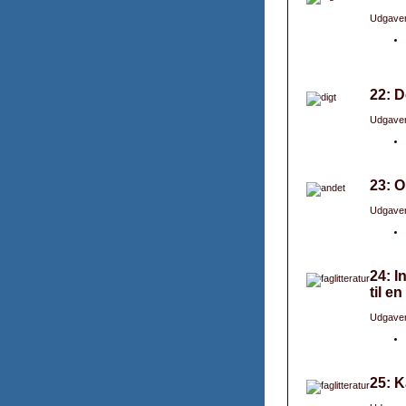
Udgaver
22: D
Udgaver
23: 
Udgaver
24: I
til e
Udgaver
25: K