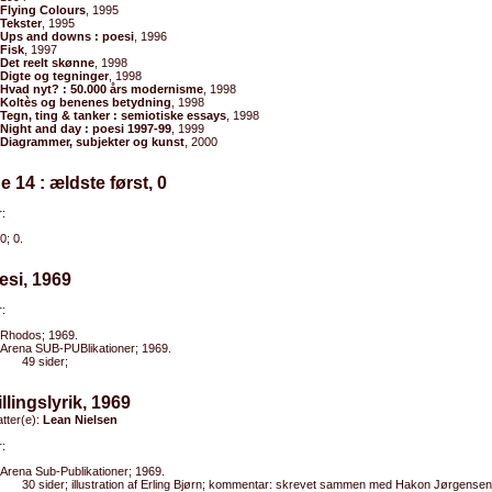
Flying Colours
, 1995
Tekster
, 1995
Ups and downs : poesi
, 1996
Fisk
, 1997
Det reelt skønne
, 1998
Digte og tegninger
, 1998
Hvad nyt? : 50.000 års modernisme
, 1998
Koltès og benenes betydning
, 1998
Tegn, ting & tanker : semiotiske essays
, 1998
Night and day : poesi 1997-99
, 1999
Diagrammer, subjekter og kunst
, 2000
de 14 : ældste først, 0
:
0; 0.
esi, 1969
:
Rhodos; 1969.
Arena SUB-PUBlikationer; 1969.
49 sider;
illingslyrik, 1969
tter(e):
Lean Nielsen
:
Arena Sub-Publikationer; 1969.
30 sider; illustration af Erling Bjørn; kommentar: skrevet sammen med Hakon Jørgensen