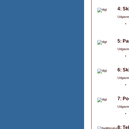
4: Sk
Udgaver
5: P
Udgaver
6: Sk
Udgaver
7: Po
Udgaver
8: Te