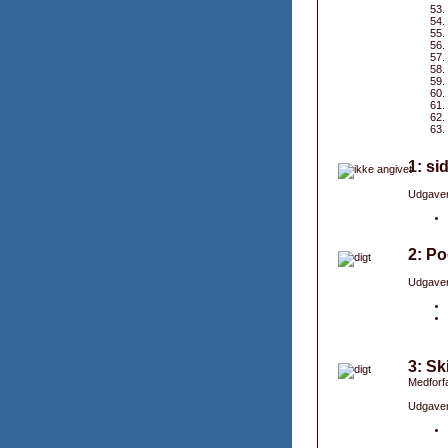
1: si
Udgaver
2: Po
Udgaver
3: Sk
Medforfa
Udgaver