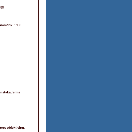
980
rammatik
, 1983
Kunstakademis
eret objektivitet
,