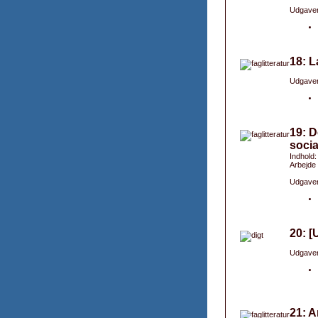
Udgaver
18: L
Udgaver
19: 
socia
Indhold:
Arbejde 
Udgaver
20: [
Udgaver
21: A