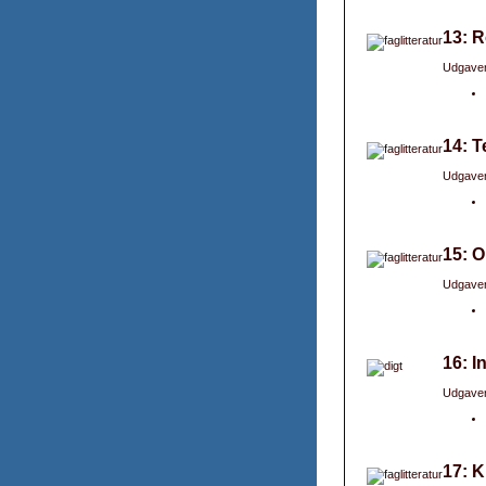
13: R
Udgaver
14: T
Udgaver
15: 
Udgaver
16: I
Udgaver
17: K