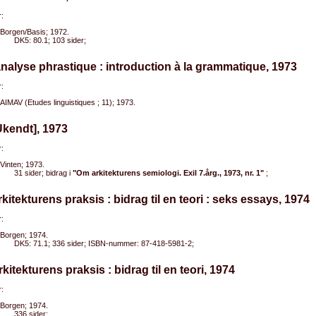
:
Borgen/Basis; 1972.
DK5: 80.1; 103 sider;
analyse phrastique : introduction à la grammatique, 1973
:
AIMAV (Etudes linguistiques ; 11); 1973.
Ukendt], 1973
:
Vinten; 1973.
31 sider; bidrag i
"Om arkitekturens semiologi. Exil 7.årg., 1973, nr. 1"
;
rkitekturens praksis : bidrag til en teori : seks essays, 1974
:
Borgen; 1974.
DK5: 71.1; 336 sider; ISBN-nummer: 87-418-5981-2;
rkitekturens praksis : bidrag til en teori, 1974
:
Borgen; 1974.
336 sider;