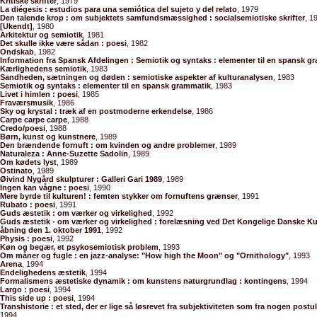
Kritiske skrifter
, 1979
La diégesis : estudios para una semiótica del sujeto y del relato
, 1979
Den talende krop : om subjektets samfundsmæssighed : socialsemiotiske skrifter
, 1
[Ukendt]
, 1980
Arkitektur og semiotik
, 1981
Det skulle ikke være sådan : poesi
, 1982
Ondskab
, 1982
Information fra Spansk Afdelingen : Semiotik og syntaks : elementer til en spansk g
Kærlighedens semiotik
, 1983
Sandheden, sætningen og døden : semiotiske aspekter af kulturanalysen
, 1983
Semiotik og syntaks : elementer til en spansk grammatik
, 1983
Livet i himlen : poesi
, 1985
Fraværsmusik
, 1986
Sky og krystal : træk af en postmoderne erkendelse
, 1986
Carpe carpe carpe
, 1988
Credo/poesi
, 1988
Børn, kunst og kunstnere
, 1989
Den brændende fornuft : om kvinden og andre problemer
, 1989
Naturaleza : Anne-Suzette Sadolin
, 1989
Om kødets lyst
, 1989
Ostinato
, 1989
Øivind Nygård skulpturer : Galleri Gari 1989
, 1989
Ingen kan vågne : poesi
, 1990
Mere byrde til kulturen! : femten stykker om fornuftens grænser
, 1991
Rubato : poesi
, 1991
Guds æstetik : om værker og virkelighed
, 1992
Guds æstetik - om værker og virkelighed : forelæsning ved Det Kongelige Danske 
åbning den 1. oktober 1991
, 1992
Physis : poesi
, 1992
Køn og begær, et psykosemiotisk problem
, 1993
Om måner og fugle : en jazz-analyse: "How high the Moon" og "Ornithology"
, 1993
Arena
, 1994
Endelighedens æstetik
, 1994
Formalismens æstetiske dynamik : om kunstens naturgrundlag : kontingens
, 1994
Largo : poesi
, 1994
This side up : poesi
, 1994
Transhistorie : et sted, der er lige så løsrevet fra subjektiviteten som fra nogen postul
1994