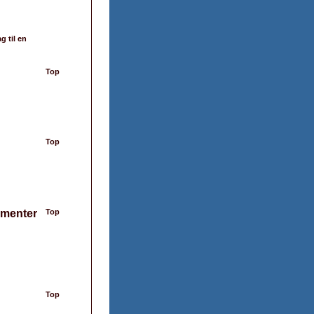
g til en
Top
Top
ementer
Top
Top