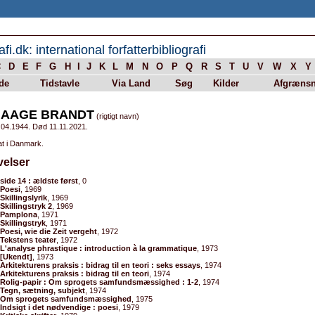
afi.dk: international forfatterbibliografi
C
D
E
F
G
H
I
J
K
L
M
N
O
P
Q
R
S
T
U
V
W
X
Y
de
Tidstavle
Via Land
Søg
Kilder
Afgrænsn
 AAGE BRANDT
(rigtigt navn)
.04.1944. Død 11.11.2021.
at i Danmark.
velser
side 14 : ældste først
, 0
Poesi
, 1969
Skillingslyrik
, 1969
Skillingstryk 2
, 1969
Pamplona
, 1971
Skillingstryk
, 1971
Poesi, wie die Zeit vergeht
, 1972
Tekstens teater
, 1972
L'analyse phrastique : introduction à la grammatique
, 1973
[Ukendt]
, 1973
Arkitekturens praksis : bidrag til en teori : seks essays
, 1974
Arkitekturens praksis : bidrag til en teori
, 1974
Rolig-papir : Om sprogets samfundsmæssighed : 1-2
, 1974
Tegn, sætning, subjekt
, 1974
Om sprogets samfundsmæssighed
, 1975
Indsigt i det nødvendige : poesi
, 1979