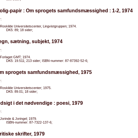
olig-papir : Om sprogets samfundsmæssighed : 1-2, 1974
:
Roskilde Universitetscenter, Lingvistgruppen; 1974.
DK5: 89; 18 sider;
egn, sætning, subjekt, 1974
:
Forlaget GMT; 1974.
DK5: 19.511; 213 sider; ISBN-nummer: 87-87392-52-6;
Om sprogets samfundsmæssighed, 1975
:
Roskilde Universitetscenter; 1975.
DK5: 89.01; 18 sider;
ndsigt i det nødvendige : poesi, 1979
:
Jorinde & Joringel; 1979.
ISBN-nummer: 87-7322-137-6;
ritiske skrifter, 1979