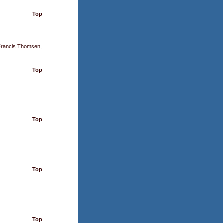
Top
Francis Thomsen,
Top
Top
Top
Top