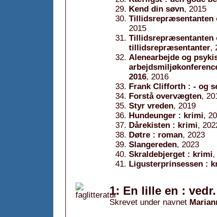
Kend din søvn
, 2015
Tillidsrepræsentanten 
2015
Tillidsrepræsentanten 
tillidsrepræsentanter
,
Alenearbejde og psykis
arbejdsmiljøkonference
2016
, 2016
Frank Clifforth : - og 
Forstå overvægten
, 20
Styr vreden
, 2019
Hundeunger : krimi
, 2
Dårekisten : krimi
, 202
Døtre : roman
, 2023
Slangereden
, 2023
Skraldebjerget : krimi
,
Ligusterprinsessen : k
1: En lille en : vedr
Skrevet under navnet
Marian