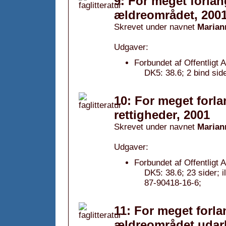
9: For meget forla
ældreområdet, 200
Skrevet under navnet
Marian
Udgaver:
Forbundet af Offentligt 
DK5: 38.6; 2 bind side
10: For meget forla
rettigheder, 2001
Skrevet under navnet
Marian
Udgaver:
Forbundet af Offentligt 
DK5: 38.6; 23 sider; 
87-90418-16-6;
11: For meget forla
ældreområdet udar