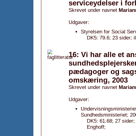
serviceydelser i for
Skrevet under navnet
Marian
Udgaver:
Styrelsen for Social Ser
DK5: 79.6; 23 sider; i
16: Vi har alle et an
sundhedsplejersker
pædagoger og sags
omskæring, 2003
Skrevet under navnet
Marian
Udgaver:
Undervisningsministeriet
Sundhedsministeriet; 20
DK5: 61.68; 27 sider
Enghoff;