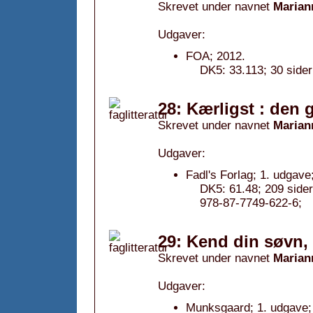
Skrevet under navnet
Marian
Udgaver:
FOA; 2012.
DK5: 33.113; 30 sider
28: Kærligst : den 
Skrevet under navnet
Marian
Udgaver:
Fadl's Forlag; 1. udgave
DK5: 61.48; 209 sider
978-87-7749-622-6;
29: Kend din søvn,
Skrevet under navnet
Marian
Udgaver:
Munksgaard; 1. udgave;