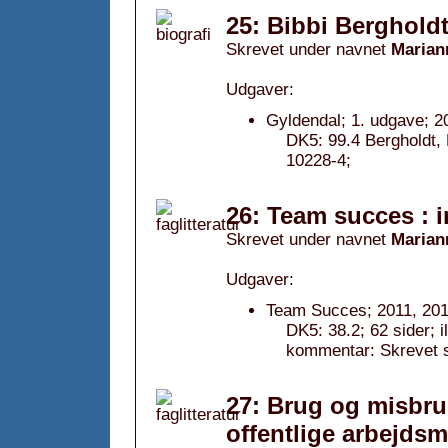
25: Bibbi Berghold
Skrevet under navnet
Marian
Udgaver:
Gyldendal; 1. udgave; 2
DK5: 99.4 Bergholdt,
10228-4;
26: Team succes : in
Skrevet under navnet
Marian
Udgaver:
Team Succes; 2011, 201
DK5: 38.2; 62 sider; i
kommentar: Skrevet 
27: Brug og misbrug
offentlige arbejds