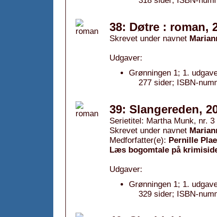
318 sider; ISBN-num
38: Døtre : roman, 
Skrevet under navnet
Marian
Udgaver:
Grønningen 1; 1. udgave
277 sider; ISBN-num
39: Slangereden, 2
Serietitel: Martha Munk, nr. 3
Skrevet under navnet
Marian
Medforfatter(e):
Pernille Pla
Læs bogomtale på krimisid
Udgaver:
Grønningen 1; 1. udgave
329 sider; ISBN-num