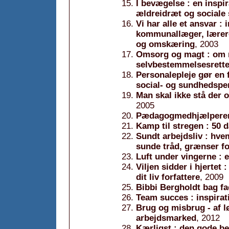
I bevægelse : en inspi
ældreidræt og sociale s
Vi har alle et ansvar :
kommunallæger, lærer
og omskæring
, 2003
Omsorg og magt : om 
selvbestemmelsesrett
Personalepleje gør en f
social- og sundhedspe
Man skal ikke stå der 
2005
Pædagogmedhjælperen
Kamp til stregen : 50 d
Sundt arbejdsliv : hv
sunde tråd, grænser f
Luft under vingerne : 
Viljen sidder i hjertet
dit liv forfattere
, 2009
Bibbi Bergholdt bag f
Team succes : inspirati
Brug og misbrug - af lø
arbejdsmarked
, 2012
Kærligst : den gode b