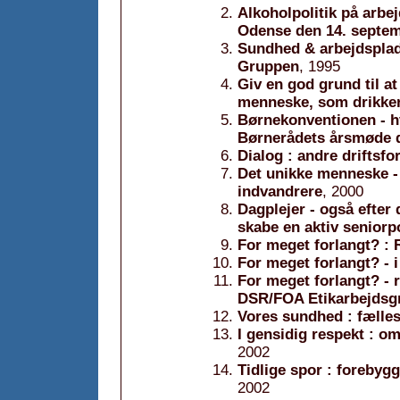
Alkoholpolitik på arbe
Odense den 14. septe
Sundhed & arbejdsplad
Gruppen
, 1995
Giv en god grund til at
menneske, som drikker
Børnekonventionen - hv
Børnerådets årsmøde 
Dialog : andre drifts
Det unikke menneske - 
indvandrere
, 2000
Dagplejer - også efter d
skabe en aktiv seniorpo
For meget forlangt? :
For meget forlangt? - 
For meget forlangt? -
DSR/FOA Etikarbejdsg
Vores sundhed : fælles
I gensidig respekt : o
2002
Tidlige spor : forebyg
2002