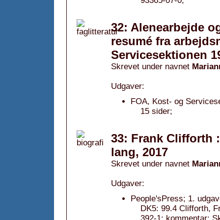
93365-07-0;
32: Alenearbejde og
resumé fra arbejds
Servicesektionen 19
Skrevet under navnet
Marian
Udgaver:
FOA, Kost- og Servicese
15 sider;
33: Frank Clifforth
lang, 2017
Skrevet under navnet
Marian
Udgaver:
People'sPress; 1. udgav
DK5: 99.4 Clifforth,
392-1; kommentar: Sk