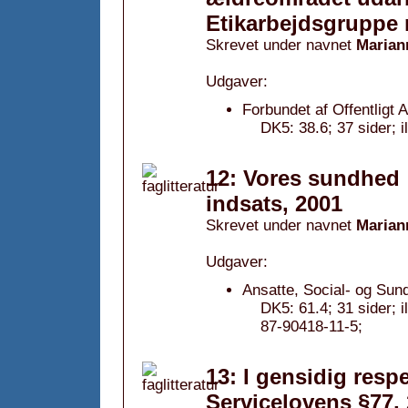
Etikarbejdsgruppe 
Skrevet under navnet
Marian
Udgaver:
Forbundet af Offentligt 
DK5: 38.6; 37 sider; i
12: Vores sundhed :
indsats, 2001
Skrevet under navnet
Marian
Udgaver:
Ansatte, Social- og Sun
DK5: 61.4; 31 sider; 
87-90418-11-5;
13: I gensidig resp
Servicelovens §77,