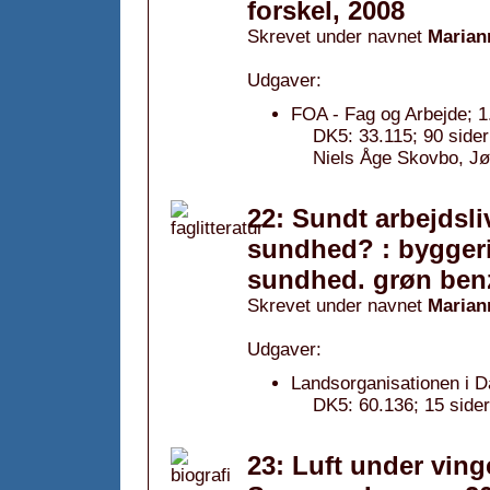
forskel, 2008
Skrevet under navnet
Marian
Udgaver:
FOA - Fag og Arbejde; 1
DK5: 33.115; 90 side
Niels Åge Skovbo, Jø
22: Sundt arbejdsl
sundhed? : byggeri
sundhed. grøn ben
Skrevet under navnet
Marian
Udgaver:
Landsorganisationen i 
DK5: 60.136; 15 sider
23: Luft under ving