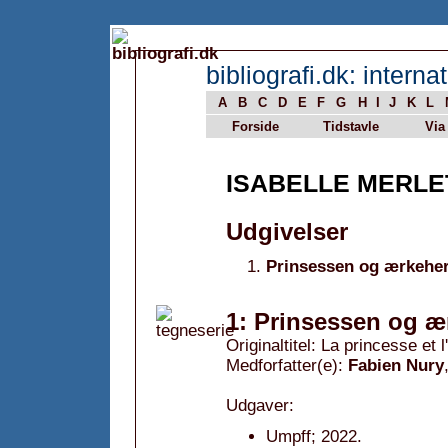
bibliografi.dk: internat
A
B
C
D
E
F
G
H
I
J
K
L
Forside
Tidstavle
Via
ISABELLE MERLE
Udgivelser
Prinsessen og ærkeher
1: Prinsessen og æ
Originaltitel: La princesse et 
Medforfatter(e):
Fabien Nury
Udgaver:
Umpff; 2022.