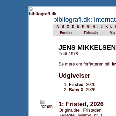
bibliografi.dk: internat
A
B
C
D
E
F
G
H
I
J
K
L
Forside
Tidstavle
Via
JENS MIKKELSEN
Født 1978.
Se mere om forfatteren på:
k
Udgivelser
Fristed
, 2026
Baby X
, 2026
1: Fristed, 2026
Originaltitel: Fristaden
Serietitel: Malmø, nr. 1