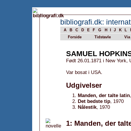
bibliografi.dk: internat
A
B
C
D
E
F
G
H
I
J
K
L
Forside
Tidstavle
Via
SAMUEL HOPKIN
Født 26.01.1871 i New York, 
Var bosat i USA.
Udgivelser
Manden, der talte latin
Det bedste tip
, 1970
Nålestik
, 1970
1: Manden, der talte