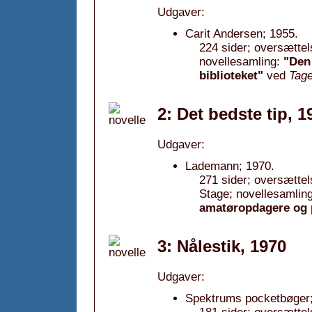
Udgaver:
Carit Andersen; 1955.
224 sider; oversættels
novellesamling:
"Den 
biblioteket"
ved
Tage
2: Det bedste tip, 1
Udgaver:
Lademann; 1970.
271 sider; oversættel
Stage; novellesamlin
amatøropdagere og p
3: Nålestik, 1970
Udgaver:
Spektrums pocketbøger;