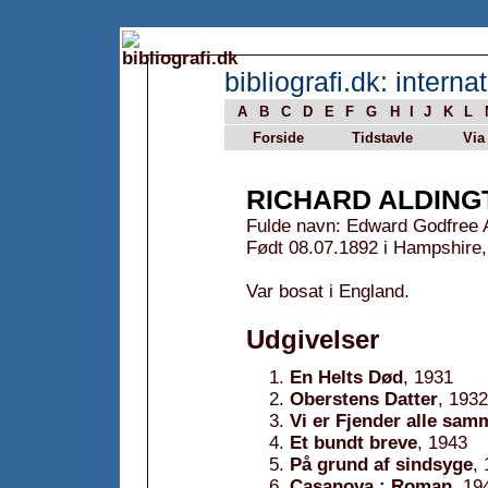
bibliografi.dk: internat
A
B
C
D
E
F
G
H
I
J
K
L
Forside
Tidstavle
Via
RICHARD ALDING
Fulde navn: Edward Godfree 
Født 08.07.1892 i Hampshire,
Var bosat i England.
Udgivelser
En Helts Død
, 1931
Oberstens Datter
, 1932
Vi er Fjender alle sa
Et bundt breve
, 1943
På grund af sindsyge
,
Casanova : Roman
, 19