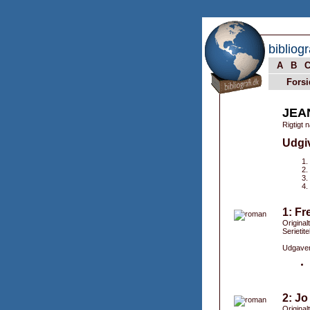
bibliogr
A
B
Forsi
JEA
Rigtigt 
Udgi
1: Fr
Originalt
Serietit
Udgaver
2: Jo
Original