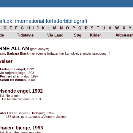
afi.dk: international forfatterbibliografi
C
D
E
F
G
H
I
J
K
L
M
N
O
P
Q
R
S
T
U
V
W
X
Y
de
Tidstavle
Via Land
Søg
Kilder
Afgrænsn
NNE ALLAN
(pseudonym)
navn:
Barbara Blackman
(denne forfatter har kun skrevet under pseudonym).
velser
Frelsende engel
, 1992
Jo højere bjerge
, 1993
Portræt af en nabo
, 1997
Sendt fra himlen
, 2000
elsende engel, 1992
itel: No angel
el: De bedste romaner, nr. 101
:
Aller Læser Service (Harlequin); 1992.
157 sider; oversættelse af Annette Juelner;
 højere bjerge, 1993
titel: From the higest mountain