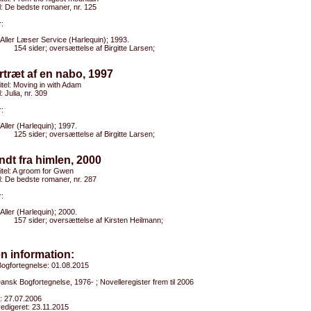
el: De bedste romaner, nr. 125
:
Aller Læser Service (Harlequin); 1993.
154 sider; oversættelse af Birgitte Larsen;
rtræt af en nabo, 1997
titel: Moving in with Adam
l: Julia, nr. 309
:
Aller (Harlequin); 1997.
125 sider; oversættelse af Birgitte Larsen;
ndt fra himlen, 2000
titel: A groom for Gwen
el: De bedste romaner, nr. 287
:
Aller (Harlequin); 2000.
157 sider; oversættelse af Kirsten Heilmann;
n information:
ogfortegnelse: 01.08.2015
Dansk Bogfortegnelse, 1976- ; Novelleregister frem til 2006
: 27.07.2006
edigeret: 23.11.2015