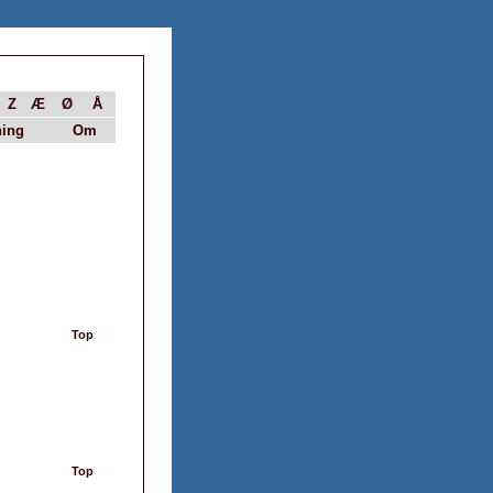
Z
Æ
Ø
Å
ing
Om
Top
Top