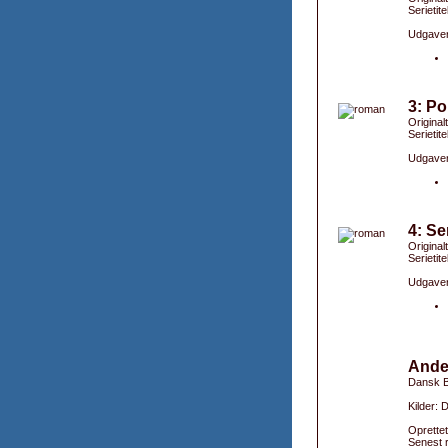
Serietit
Udgaver
3: Po
Original
Serietite
Udgaver
4: Se
Original
Serietit
Udgaver
Ande
Dansk B
Kilder: 
Oprettet
Senest r