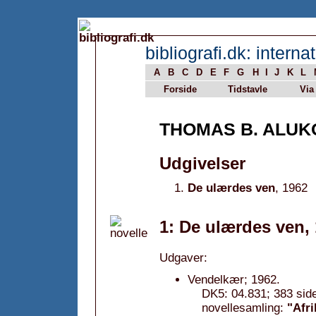
bibliografi.dk: internat
A
B
C
D
E
F
G
H
I
J
K
L
Forside
Tidstavle
Via
THOMAS B. ALUK
Udgivelser
De ulærdes ven
, 1962
1: De ulærdes ven,
Udgaver:
Vendelkær; 1962.
DK5: 04.831; 383 sid
novellesamling:
"Afri