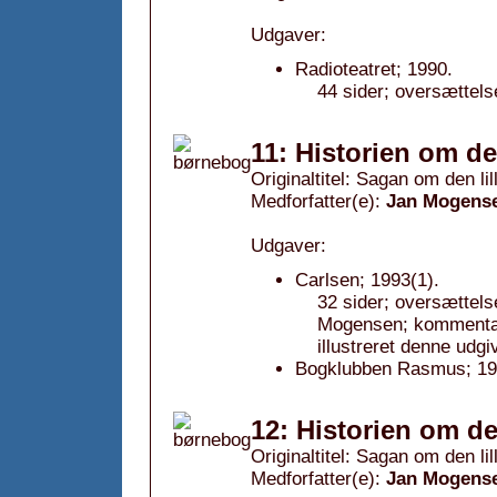
Udgaver:
Radioteatret; 1990.
44 sider; oversættels
11: Historien om de
Originaltitel: Sagan om den lill
Medforfatter(e):
Jan Mogens
Udgaver:
Carlsen; 1993(1).
32 sider; oversættels
Mogensen; kommentar
illustreret denne udgi
Bogklubben Rasmus; 19
12: Historien om den
Originaltitel: Sagan om den lille
Medforfatter(e):
Jan Mogens