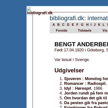
bibliografi.dk: internat
A
B
C
D
E
F
G
H
I
J
K
L
Forside
Tidstavle
Via
BENGT ANDERBE
Født 17.04.1920 i Göteborg, 
Var bosat i Sverige.
Udgivelser
Sjoveren : Monolog for
Romancer : Radiospil
,
Idyl : Hørespil
, 1966
Jorden rundt på fem m
Om hvordan det gik til
Da pesten gik fra past
Erindringer fra Bohusl