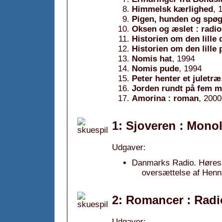
Himmelsk kærlighed
, 
Pigen, hunden og spøg
Oksen og æslet : radio
Historien om den lille
Historien om den lille 
Nomis hat
, 1994
Nomis pude
, 1994
Peter henter et juletræ
Jorden rundt på fem m
Amorina : roman
, 2000
1: Sjoveren : Monol
Udgaver:
Danmarks Radio. Hørespi
oversættelse af Henn
2: Romancer : Radi
Udgaver: