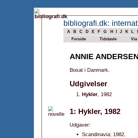
bibliografi.dk: internat
A
B
C
D
E
F
G
H
I
J
K
L
Forside
Tidstavle
Via
ANNIE ANDERSE
Bosat i Danmark.
Udgivelser
Hykler
, 1982
1: Hykler, 1982
Udgaver:
Scandinavia; 1982.