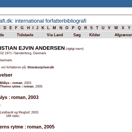
afi.dk: international forfatterbibliografi
C
D
E
F
G
H
I
J
K
L
M
N
O
P
Q
R
S
T
U
V
W
X
Y
de
Tidstavle
Via Land
Søg
Kilder
Afgrænsn
ISTIAN EJVIN ANDERSEN
(rigtigt navn)
.02.1971 i Sønderborg, Danmark.
 Danmark.
 om forfatteren på:
litteraturpriser.dk
velser
Blålys : roman
, 2003
Therns rytme : roman
, 2005
ålys : roman, 2003
:
Lindhardt og Ringhof; 2003.
188 sider;
erns rytme : roman, 2005