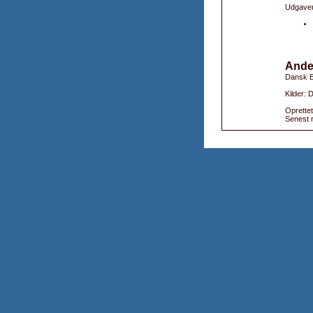
Udgaver
Ande
Dansk B
Kilder: 
Oprettet
Senest r