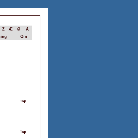
Z
Æ
Ø
Å
ing
Om
Top
Top