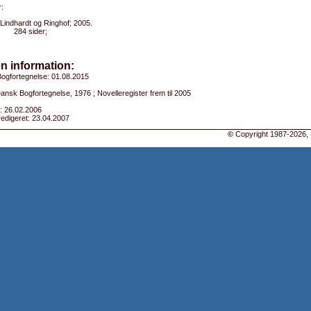
:
Lindhardt og Ringhof; 2005.
284 sider;
n information:
ogfortegnelse: 01.08.2015
Dansk Bogfortegnelse, 1976 ; Novelleregister frem til 2005
: 26.02.2006
edigeret: 23.04.2007
©
Copyright 1987-2026, 