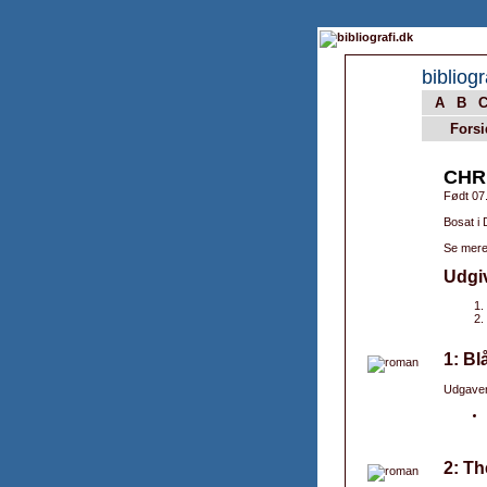
bibliogr
A
B
Forsi
CHR
Født 07
Bosat i
Se mere
Udgi
1: Bl
Udgaver
2: Th