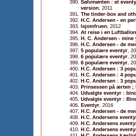
Sølvmønten : et eventy
version
, 2011
The tinder-box and othe
H.C. Andersen - en perl
Isjomfruen
, 2012
At reise i en Luftballon
H. C. Andersen - mine 
H.C. Andersen - de mes
5 populære eventyr
, 2
6 populære eventyr
, 2
6 populære eventyr
, 2
H.C. Andersen : 3 pop
H.C. Andersen : 4 pop
H.C. Andersen : 3 pop
Prinsessen på ærten ;
Udvalgte eventyr : bin
Udvalgte eventyr : Bin
Eventyr
, 2016
H.C. Andersen - de me
H.C. Andersens eventy
H.C. Andersens eventy
H.C. Andersens eventy
H.C. Andersens kærlig