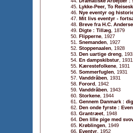
Dramatiske Arbejder : 
Lykke-Peer, To Reisesk
Nye eventyr og historie
Mit livs eventyr - fort
Breve fra H.C. Anders
Digte : Tillæg
, 1879
Flipperne
, 1927
Snemanden
, 1927
Stoppenaalen
, 1928
Den uartige dreng
, 193
En dampskibstur
, 1931
Kærestefolkene
, 1931
Sommerfuglen
, 1931
Vanddråben
, 1931
Forord
, 1942
Vanddråben
, 1943
Storkene
, 1944
Gennem Danmark : digt
Den onde fyrste : Even
Grantræet
, 1948
Den lille pige med svo
Krøblingen
, 1949
Eventyr
, 1952