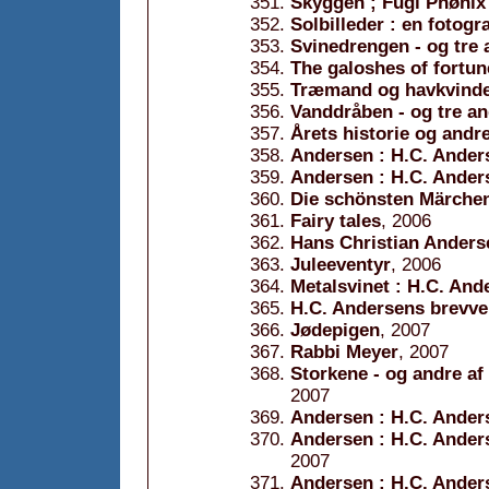
Skyggen ; Fugl Phønix 
Solbilleder : en fotogr
Svinedrengen - og tre 
The galoshes of fortun
Træmand og havkvinder
Vanddråben - og tre an
Årets historie og andre
Andersen : H.C. Ande
Andersen : H.C. Ande
Die schönsten Märche
Fairy tales
, 2006
Hans Christian Anderse
Juleeventyr
, 2006
Metalsvinet : H.C. And
H.C. Andersens brevve
Jødepigen
, 2007
Rabbi Meyer
, 2007
Storkene - og andre af
2007
Andersen : H.C. Anders
Andersen : H.C. Anders
2007
Andersen : H.C. Anders