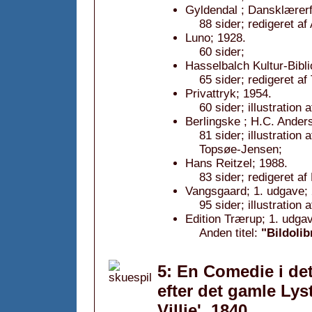
Gyldendal ; Dansklærerf
88 sider; redigeret a
Luno; 1928.
60 sider;
Hasselbalch Kultur-Bibli
65 sider; redigeret af
Privattryk; 1954.
60 sider; illustratio
Berlingske ; H.C. Ande
81 sider; illustratio
Topsøe-Jensen;
Hans Reitzel; 1988.
83 sider; redigeret af
Vangsgaard; 1. udgave; 
95 sider; illustration
Edition Trærup; 1. udgav
Anden titel:
"Bildolib
5: En Comedie i det
efter det gamle Lys
Villie', 1840