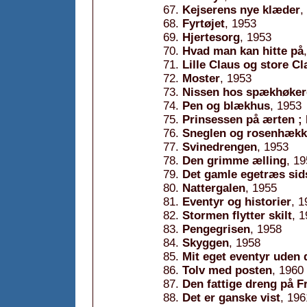
Kejserens nye klæder
,
Fyrtøjet
, 1953
Hjertesorg
, 1953
Hvad man kan hitte på
Lille Claus og store Cl
Moster
, 1953
Nissen hos spækhøker
Pen og blækhus
, 1953
Prinsessen på ærten ; 
Sneglen og rosenhæk
Svinedrengen
, 1953
Den grimme ælling
, 1
Det gamle egetræs sid
Nattergalen
, 1955
Eventyr og historier
, 1
Stormen flytter skilt
, 
Pengegrisen
, 1958
Skyggen
, 1958
Mit eget eventyr uden 
Tolv med posten
, 1960
Den fattige dreng på F
Det er ganske vist
, 196