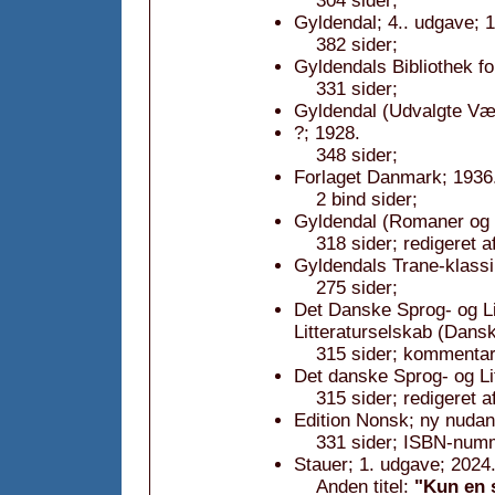
304 sider;
Gyldendal; 4.. udgave; 
382 sider;
Gyldendals Bibliothek f
331 sider;
Gyldendal (Udvalgte Vær
?; 1928.
348 sider;
Forlaget Danmark; 1936
2 bind sider;
Gyldendal (Romaner og re
318 sider; redigeret 
Gyldendals Trane-klassi
275 sider;
Det Danske Sprog- og Li
Litteraturselskab (Dansk
315 sider; kommentar:
Det danske Sprog- og Lit
315 sider; redigeret 
Edition Nonsk; ny nuda
331 sider; ISBN-num
Stauer; 1. udgave; 2024
Anden titel:
"Kun en 