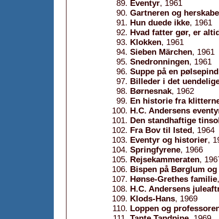
Eventyr
, 1961
Gartneren og herskabe
Hun duede ikke
, 1961
Hvad fatter gør, er alti
Klokken
, 1961
Sieben Märchen
, 1961
Snedronningen
, 1961
Suppe på en pølsepind
Billeder i det uendelig
Børnesnak
, 1962
En historie fra klittern
H.C. Andersens eventy
Den standhaftige tinso
Fra Bov til Isted
, 1964
Eventyr og historier
, 1
Springfyrene
, 1966
Rejsekammeraten
, 196
Bispen på Børglum og
Hønse-Grethes familie
H.C. Andersens juleaft
Klods-Hans
, 1969
Loppen og professore
Tante Tandpine
, 1969