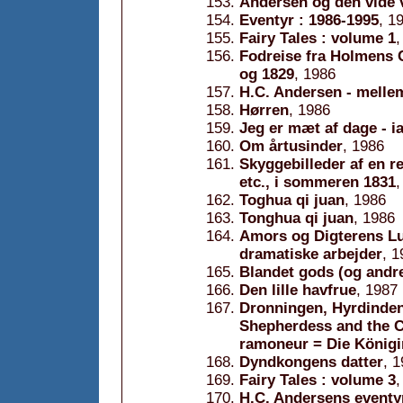
Andersen og den vide 
Eventyr : 1986-1995
, 1
Fairy Tales : volume 1
,
Fodreise fra Holmens C
og 1829
, 1986
H.C. Andersen - melle
Hørren
, 1986
Jeg er mæt af dage - i
Om årtusinder
, 1986
Skyggebilleder af en re
etc., i sommeren 1831
,
Toghua qi juan
, 1986
Tonghua qi juan
, 1986
Amors og Digterens Lun
dramatiske arbejder
, 1
Blandet gods (og andr
Den lille havfrue
, 1987
Dronningen, Hyrdinden
Shepherdess and the C
ramoneur = Die Königin
Dyndkongens datter
, 
Fairy Tales : volume 3
,
H.C. Andersens eventy