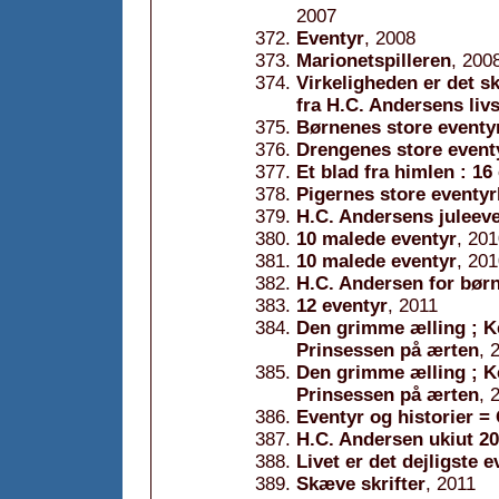
2007
Eventyr
, 2008
Marionetspilleren
, 200
Virkeligheden er det sk
fra H.C. Andersens livs
Børnenes store eventy
Drengenes store event
Et blad fra himlen : 1
Pigernes store eventy
H.C. Andersens juleev
10 malede eventyr
, 20
10 malede eventyr
, 20
H.C. Andersen for bør
12 eventyr
, 2011
Den grimme ælling ; K
Prinsessen på ærten
, 
Den grimme ælling ; K
Prinsessen på ærten
, 
Eventyr og historier = 
H.C. Andersen ukiut 200
Livet er det dejligste e
Skæve skrifter
, 2011