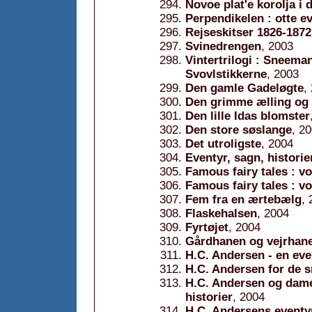
Novoe plat'e korolja i 
Perpendikelen : otte e
Rejseskitser 1826-1872
Svinedrengen
, 2003
Vintertrilogi : Sneema
Svovlstikkerne
, 2003
Den gamle Gadeløgte
,
Den grimme ælling og 
Den lille Idas blomster
Den store søslange
, 2
Det utroligste
, 2004
Eventyr, sagn, historie
Famous fairy tales : v
Famous fairy tales : v
Fem fra en ærtebælg
,
Flaskehalsen
, 2004
Fyrtøjet
, 2004
Gårdhanen og vejrhan
H.C. Andersen - en eve
H.C. Andersen for de s
H.C. Andersen og dame
historier
, 2004
H.C. Andersens eventy