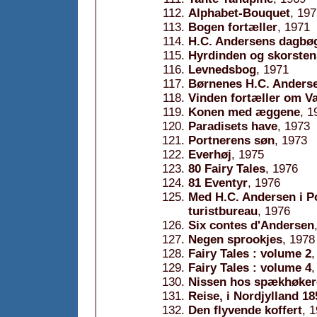
Alphabet-Bouquet
, 19
Bogen fortæller
, 1971
H.C. Andersens dagbøg
Hyrdinden og skorsten
Levnedsbog
, 1971
Børnenes H.C. Anders
Vinden fortæller om V
Konen med æggene
, 1
Paradisets have
, 1973
Portnerens søn
, 1973
Everhøj
, 1975
80 Fairy Tales
, 1976
81 Eventyr
, 1976
Med H.C. Andersen i Por
turistbureau
, 1976
Six contes d'Andersen
Negen sprookjes
, 1978
Fairy Tales : volume 2
,
Fairy Tales : volume 4
,
Nissen hos spækhøker
Reise, i Nordjylland 18
Den flyvende koffert
, 