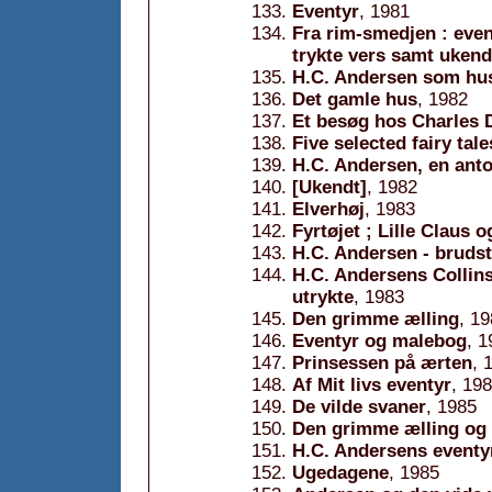
Eventyr
, 1981
Fra rim-smedjen : eve
trykte vers samt uken
H.C. Andersen som husp
Det gamle hus
, 1982
Et besøg hos Charles 
Five selected fairy tale
H.C. Andersen, en anto
[Ukendt]
, 1982
Elverhøj
, 1983
Fyrtøjet ; Lille Claus 
H.C. Andersen - brudst
H.C. Andersens Collins
utrykte
, 1983
Den grimme ælling
, 1
Eventyr og malebog
, 1
Prinsessen på ærten
, 
Af Mit livs eventyr
, 19
De vilde svaner
, 1985
Den grimme ælling og 
H.C. Andersens eventyr
Ugedagene
, 1985