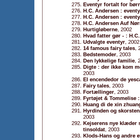
Eventyr fortalt for bør
H.C. Andersen : eventy
H.C. Andersen : eventy
H.C. Andersen Auf Nør
Hurtigløberne
, 2002
Hvad fatter gør - : H.C
Udvalgte eventyr
, 2002
14 famous fairy tales
, 
Bedstemoder
, 2003
Den lykkelige familie
, 
Digte : der ikke kom m
2003
El encendedor de yesc
Fairy tales
, 2003
Fortællinger
, 2003
Fyrtøjet & Tommelise :
Huang di de xin zhuang
Hyrdinden og skorsten
2003
Kejserens nye klæder 
tinsoldat
, 2003
Klods-Hans og andre e