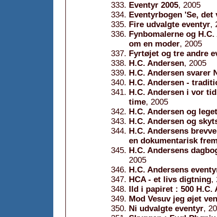
Eventyr 2005
, 2005
Eventyrbogen 'Se, det v
Fire udvalgte eventyr
,
Fynbomalerne og H.C. 
om en moder
, 2005
Fyrtøjet og tre andre e
H.C. Andersen
, 2005
H.C. Andersen svarer 
H.C. Andersen - tradit
H.C. Andersen i vor tid 
time
, 2005
H.C. Andersen og leget
H.C. Andersen og skyt
H.C. Andersens brevve
en dokumentarisk frems
H.C. Andersens dagbog 
2005
H.C. Andersens eventy
HCA - et livs digtning
,
Ild i papiret : 500 H.C.
Mod Vesuv jeg øjet ve
Ni udvalgte eventyr
, 2