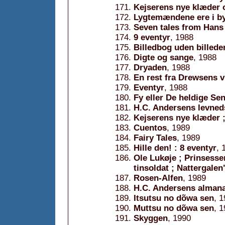
Kejserens nye klæder 
Lygtemændene ere i b
Seven tales from Hans
9 eventyr
, 1988
Billedbog uden billede
Digte og sange
, 1988
Dryaden
, 1988
En rest fra Drewsens 
Eventyr
, 1988
Fy eller De heldige S
H.C. Andersens levne
Kejserens nye klæder ;
Cuentos
, 1989
Fairy Tales
, 1989
Hille den! : 8 eventyr
, 
Ole Lukøje ; Prinsesse
tinsoldat ; Nattergale
Rosen-Alfen
, 1989
H.C. Andersens almana
Itsutsu no dõwa sen
, 
Muttsu no dõwa sen
, 
Skyggen
, 1990