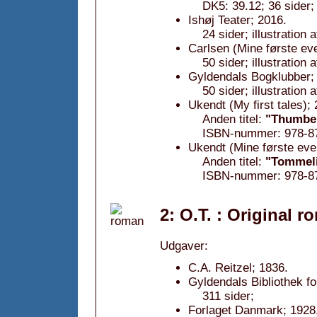
DK5: 39.12; 36 sider;
Ishøj Teater; 2016.
24 sider; illustration
Carlsen (Mine første eve
50 sider; illustration
Gyldendals Bogklubber; 
50 sider; illustration
Ukendt (My first tales);
Anden titel:
"Thumbel
ISBN-nummer: 978-87
Ukendt (Mine første eve
Anden titel:
"Tommel
ISBN-nummer: 978-87
2: O.T. : Original r
Udgaver:
C.A. Reitzel; 1836.
Gyldendals Bibliothek f
311 sider;
Forlaget Danmark; 1928