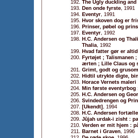
The Ugly duckling and 
Den onde fyrste
, 1991
Eventyr
, 1991
Hvor skoven dog er fri
Prinser, pøbel og prin
Eventyr
, 1992
H.C. Andersen og Thali
Thalia
, 1992
Hvad fatter gør er altid
Fyrtøjet ; Talismanen ; 
ærten ; Lille Claus og 
Grimt, godt og grusom
Hidtil utrykte digte, bi
Horace Vernets maleri 
Min første eventyrbog 
H.C. Andersen og Geo
Svindedrengen og Pri
[Ukendt]
, 1994
H.C. Andersen fortælle
Jûjah urdak-i zisht : 
Verden er mit hjem : p
Barnet i Graven
, 1996
De røde skoe
, 1996