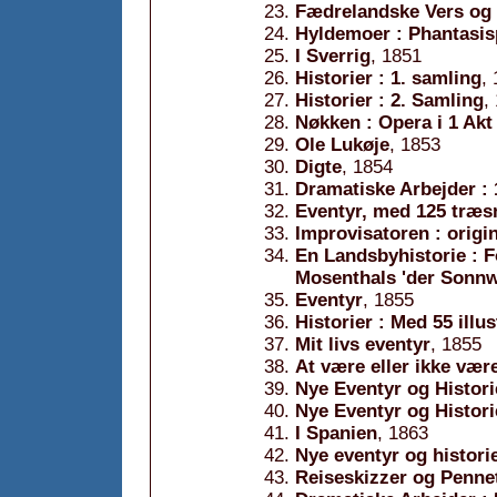
Fædrelandske Vers og
Hyldemoer : Phantasisp
I Sverrig
, 1851
Historier : 1. samling
,
Historier : 2. Samling
,
Nøkken : Opera i 1 Akt 
Ole Lukøje
, 1853
Digte
, 1854
Dramatiske Arbejder : 
Eventyr, med 125 træsn
Improvisatoren : origin
En Landsbyhistorie : Fo
Mosenthals 'der Sonnw
Eventyr
, 1855
Historier : Med 55 illu
Mit livs eventyr
, 1855
At være eller ikke være
Nye Eventyr og Histori
Nye Eventyr og Histori
I Spanien
, 1863
Nye eventyr og historie
Reiseskizzer og Penne