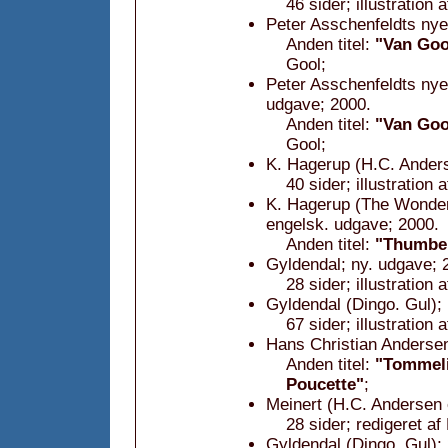
46 sider; illustration 
Peter Asschenfeldts nye
Anden titel:
"Van Goo
Gool;
Peter Asschenfeldts nye
udgave; 2000.
Anden titel:
"Van Goo
Gool;
K. Hagerup (H.C. Anders
40 sider; illustration 
K. Hagerup (The Wonderf
engelsk. udgave; 2000.
Anden titel:
"Thumbel
Gyldendal; ny. udgave; 
28 sider; illustration 
Gyldendal (Dingo. Gul); 
67 sider; illustration
Hans Christian Anderse
Anden titel:
"Tommeli
Poucette"
;
Meinert (H.C. Andersen 
28 sider; redigeret af
Gyldendal (Dingo. Gul);