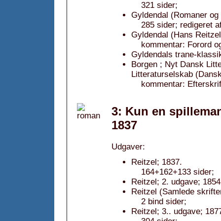
321 sider;
Gyldendal (Romaner og r
285 sider; redigeret 
Gyldendal (Hans Reitzels
kommentar: Forord og
Gyldendals trane-klassi
Borgen ; Nyt Dansk Litt
Litteraturselskab (Dansk
kommentar: Efterskri
3: Kun en spilleman
1837
Udgaver:
Reitzel; 1837.
164+162+133 sider;
Reitzel; 2. udgave; 1854
Reitzel (Samlede skrifter
2 bind sider;
Reitzel; 3.. udgave; 187