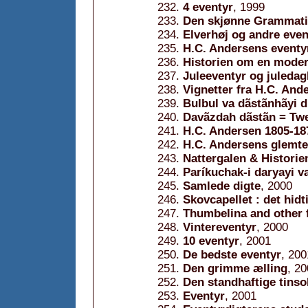
4 eventyr
, 1999
Den skjønne Grammati
Elverhøj og andre even
H.C. Andersens eventy
Historien om en mode
Juleeventyr og juleda
Vignetter fra H.C. And
Bulbul va dãstãnhãyi d
Davãzdah dãstãn = Twe
H.C. Andersen 1805-18
H.C. Andersens glemte
Nattergalen & Historie
Paríkuchak-i daryayi va
Samlede digte
, 2000
Skovcapellet : det hidt
Thumbelina and other f
Vintereventyr
, 2000
10 eventyr
, 2001
De bedste eventyr
, 200
Den grimme ælling
, 2
Den standhaftige tinso
Eventyr
, 2001