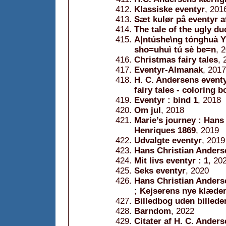
Klassiske eventyr
, 201
Sæt kulør på eventyr a
The tale of the ugly du
A|ntúshe\ng tónghuà Y
sho=uhuì tú sè be=n
, 
Christmas fairy tales
, 
Eventyr-Almanak
, 2017
H. C. Andersens event
fairy tales - coloring 
Eventyr : bind 1
, 2018
Om jul
, 2018
Marie’s journey : Hans
Henriques 1869
, 2019
Udvalgte eventyr
, 2019
Hans Christian Anders
Mit livs eventyr : 1
, 20
Seks eventyr
, 2020
Hans Christian Andersen
; Kejserens nye klæde
Billedbog uden billede
Barndom
, 2022
Citater af H. C. Ander