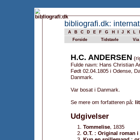
bibliografi.dk: internat
A
B
C
D
E
F
G
H
I
J
K
L
Forside
Tidstavle
Via
H.C. ANDERSEN
(ri
Fulde navn: Hans Christian 
Født 02.04.1805 i Odense, D
Danmark.
Var bosat i Danmark.
Se mere om forfatteren på:
li
Udgivelser
Tommelise
, 1835
O.T. : Original roman i
Kun en spillemand : ori