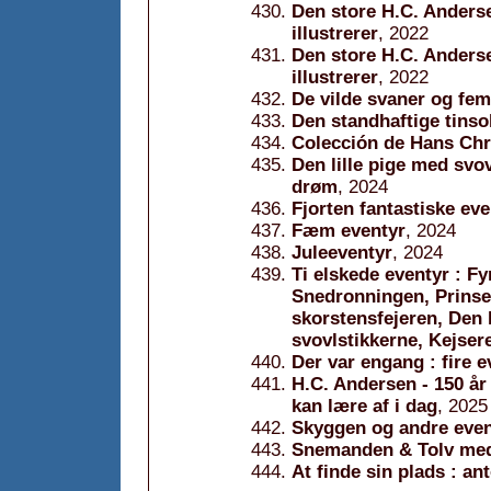
Den store H.C. Anders
illustrerer
, 2022
Den store H.C. Anders
illustrerer
, 2022
De vilde svaner og fem
Den standhaftige tinso
Colección de Hans Chr
Den lille pige med svo
drøm
, 2024
Fjorten fantastiske ev
Fæm eventyr
, 2024
Juleeventyr
, 2024
Ti elskede eventyr : F
Snedronningen, Prinse
skorstensfejeren, Den l
svovlstikkerne, Kejse
Der var engang : fire e
H.C. Andersen - 150 år
kan lære af i dag
, 2025
Skyggen og andre even
Snemanden & Tolv me
At finde sin plads : an