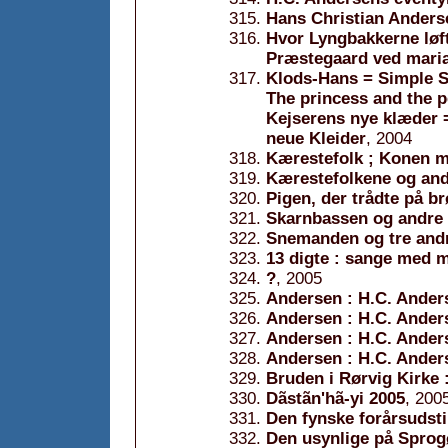
Hans Christian Anderse
Hvor Lyngbakkerne løf
Præstegaard ved maria
Klods-Hans = Simple S
The princess and the p
Kejserens nye klæder 
neue Kleider
, 2004
Kærestefolk ; Konen 
Kærestefolkene og andr
Pigen, der trådte på b
Skarnbassen og andre 
Snemanden og tre andr
13 digte : sange med 
?
, 2005
Andersen : H.C. Ande
Andersen : H.C. Ande
Andersen : H.C. Ande
Andersen : H.C. Ande
Bruden i Rørvig Kirke 
Dãstãn'hã-yi 2005
, 200
Den fynske forårsudsti
Den usynlige på Sprog