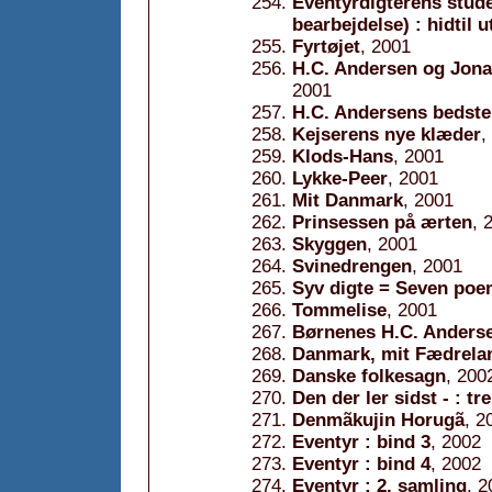
Eventyrdigterens stud
bearbejdelse) : hidtil u
Fyrtøjet
, 2001
H.C. Andersen og Jonas
2001
H.C. Andersens bedste
Kejserens nye klæder
,
Klods-Hans
, 2001
Lykke-Peer
, 2001
Mit Danmark
, 2001
Prinsessen på ærten
, 
Skyggen
, 2001
Svinedrengen
, 2001
Syv digte = Seven po
Tommelise
, 2001
Børnenes H.C. Anders
Danmark, mit Fædrela
Danske folkesagn
, 200
Den der ler sidst - : tr
Denmãkujin Horugã
, 2
Eventyr : bind 3
, 2002
Eventyr : bind 4
, 2002
Eventyr : 2. samling
, 2