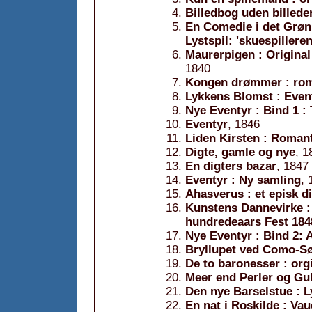
Billedbog uden billede
En Comedie i det Grønn
Lystspil: 'skuespilleren
Maurerpigen : Original
1840
Kongen drømmer : roma
Lykkens Blomst : Even
Nye Eventyr : Bind 1 :
Eventyr
, 1846
Liden Kirsten : Romant
Digte, gamle og nye
, 1
En digters bazar
, 1847
Eventyr : Ny samling
, 
Ahasverus : et episk d
Kunstens Dannevirke : 
hundredeaars Fest 184
Nye Eventyr : Bind 2:
Bryllupet ved Como-Søe
De to baronesser : orgi
Meer end Perler og Gul
Den nye Barselstue : Ly
En nat i Roskilde : Vau