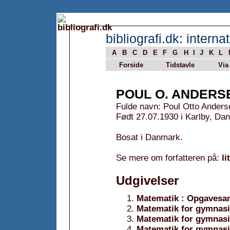
bibliografi.dk: internat
A
B
C
D
E
F
G
H
I
J
K
L
Forside
Tidstavle
Via
POUL O. ANDERS
Fulde navn: Poul Otto Anders
Født 27.07.1930 i Karlby, Da
Bosat i Danmark.
Se mere om forfatteren på:
li
Udgivelser
Matematik : Opgavesam
Matematik for gymnasi
Matematik for gymnasi
Matematik for gymnasie