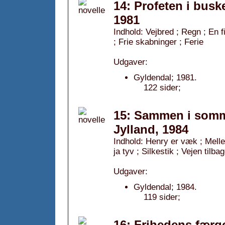
14: Profeten i buske
1981
Indhold: Vejbred ; Regn ; En f
; Frie skabninger ; Ferie
Udgaver:
Gyldendal; 1981.
122 sider;
15: Sammen i somme
Jylland, 1984
Indhold: Henry er væk ; Melle
ja tyv ; Silkestik ; Vejen ti
Udgaver:
Gyldendal; 1984.
119 sider;
16: Frihedens færge