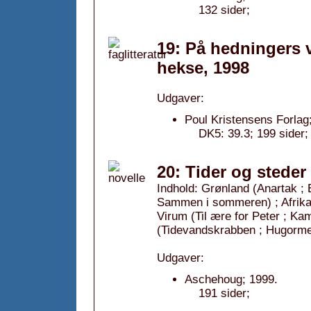
132 sider;
19: På hedningers v
hekse, 1998
Udgaver:
Poul Kristensens Forlag
DK5: 39.3; 199 sider;
20: Tider og steder 
Indhold: Grønland (Anartak ; E
Sammen i sommeren) ; Afrika 
Virum (Til ære for Peter ; Ka
(Tidevandskrabben ; Hugorme
Udgaver:
Aschehoug; 1999.
191 sider;