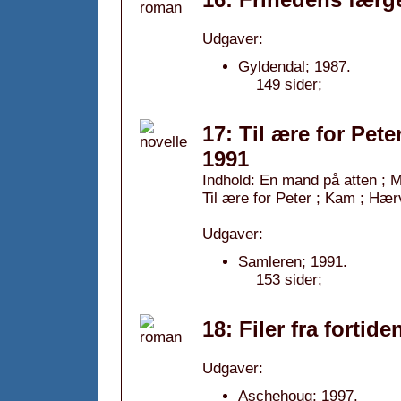
Udgaver:
Gyldendal; 1987.
149 sider;
17: Til ære for Pete
1991
Indhold: En mand på atten ; 
Til ære for Peter ; Kam ; Hæ
Udgaver:
Samleren; 1991.
153 sider;
18: Filer fra fortide
Udgaver:
Aschehoug; 1997.