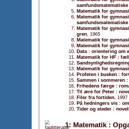
samfundsmatematiske
Matematik for gymnasie
Matematik for gymnasie
samfundsmatematiske
Matematik for gymnasi
gren
, 1965
Matematik for gymnasie
Matematik for gymnasie
Data : orientering om 
Matematik for HF : fæl
Sandsynlighedsregning
Matematik for gymnasi
Profeten i busken : for
Sammen i sommeren : n
Frihedens færge : roma
Til ære for Peter : nov
Filer fra fortiden
, 1997
På hedningers vis : om
Tider og steder : novel
1: Matematik : Opg