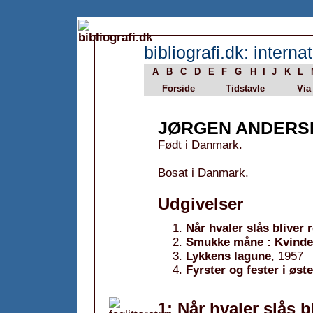
bibliografi.dk: internat
A
B
C
D
E
F
G
H
I
J
K
L
Forside
Tidstavle
Via
JØRGEN ANDERS
Født i Danmark.
Bosat i Danmark.
Udgivelser
Når hvaler slås bliver 
Smukke måne : Kvinde
Lykkens lagune
, 1957
Fyrster og fester i øst
1: Når hvaler slås b