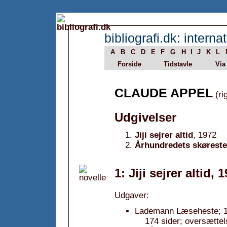
bibliografi.dk: internat
A
B
C
D
E
F
G
H
I
J
K
L
Forside
Tidstavle
Via
CLAUDE APPEL
(ri
Udgivelser
Jiji sejrer altid
, 1972
Århundredets skøreste
1: Jiji sejrer altid, 
Udgaver:
Lademann Læseheste; 1
174 sider; oversættel