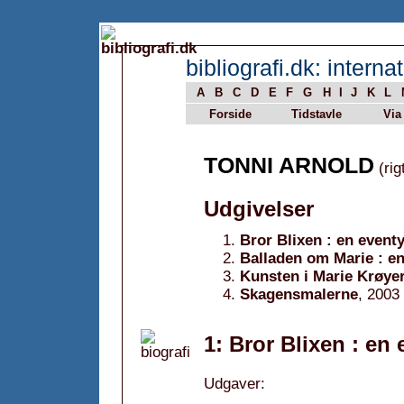
bibliografi.dk: internat
A
B
C
D
E
F
G
H
I
J
K
L
Forside
Tidstavle
Via
TONNI ARNOLD
(rig
Udgivelser
Bror Blixen : en event
Balladen om Marie : en
Kunsten i Marie Krøyer
Skagensmalerne
, 2003
1: Bror Blixen : en 
Udgaver: