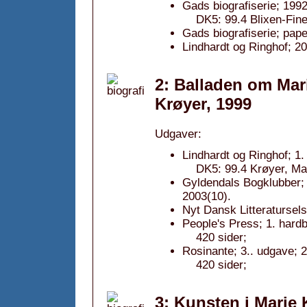
Gads biografiserie; 1992
DK5: 99.4 Blixen-Fine
Gads biografiserie; pap
Lindhardt og Ringhof; 20
2: Balladen om Mari
Krøyer, 1999
Udgaver:
Lindhardt og Ringhof; 1.
DK5: 99.4 Krøyer, Mar
Gyldendals Bogklubber; 
2003(10).
Nyt Dansk Litteratursel
People's Press; 1. hard
420 sider;
Rosinante; 3.. udgave; 2
420 sider;
3: Kunsten i Marie 