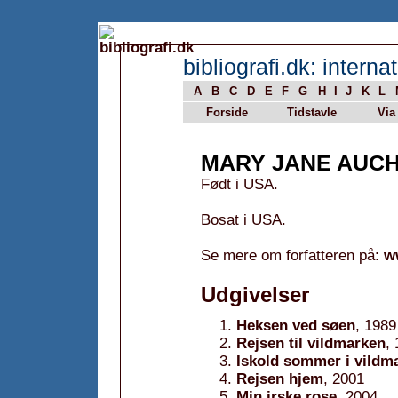
bibliografi.dk: internat
A
B
C
D
E
F
G
H
I
J
K
L
Forside
Tidstavle
Via
MARY JANE AUC
Født i USA.
Bosat i USA.
Se mere om forfatteren på:
w
Udgivelser
Heksen ved søen
, 1989
Rejsen til vildmarken
,
Iskold sommer i vildm
Rejsen hjem
, 2001
Min irske rose
, 2004