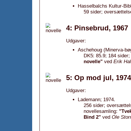
Hasselbalchs Kultur-Bibl
59 sider; oversættels
4: Pinsebrud, 1967
Udgaver:
Aschehoug (Minerva-bøg
DK5: 85.9; 184 sider;
novelle"
ved
Erik Ha
5: Op mod jul, 1974
Udgaver:
Lademann; 1974.
256 sider; oversættels
novellesamling:
"Tve
Bind 2"
ved
Ole Sto