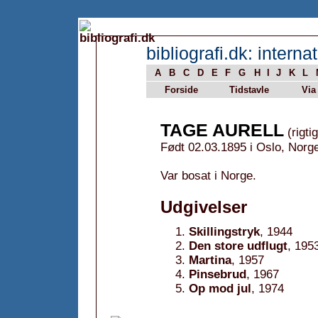
bibliografi.dk: internat
A
B
C
D
E
F
G
H
I
J
K
L
Forside
Tidstavle
Via
TAGE AURELL
(rigti
Født 02.03.1895 i Oslo, Norg
Var bosat i Norge.
Udgivelser
Skillingstryk
, 1944
Den store udflugt
, 195
Martina
, 1957
Pinsebrud
, 1967
Op mod jul
, 1974