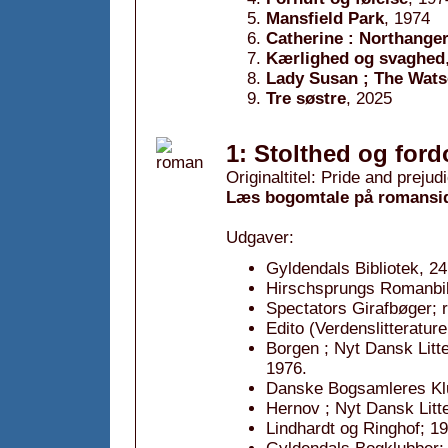
Mansfield Park
, 1974
Catherine : Northange
Kærlighed og svaghed
Lady Susan ; The Wats
Tre søstre
, 2025
1: Stolthed og for
Originaltitel: Pride and prejud
Læs bogomtale på romansi
Udgaver:
Gyldendals Bibliotek, 24
Hirschsprungs Romanbib
Spectators Girafbøger; 
Edito (Verdenslitterature
Borgen ; Nyt Dansk Litt
1976.
Danske Bogsamleres Kl
Hernov ; Nyt Dansk Litte
Lindhardt og Ringhof; 19