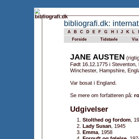
bibliografi.dk: internat
A
B
C
D
E
F
G
H
I
J
K
L
Forside
Tidstavle
Via
JANE AUSTEN
(rigti
Født 16.12.1775 i Steventon,
Winchester, Hampshire, Engl
Var bosat i England.
Se mere om forfatteren på:
r
Udgivelser
Stolthed og fordom
, 1
Lady Susan
, 1945
Emma
, 1958
Fornuft og følelse
, 197