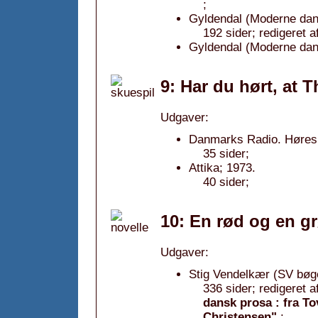
;
Gyldendal (Moderne dans
192 sider; redigeret 
Gyldendal (Moderne dans
9: Har du hørt, at 
Udgaver:
Danmarks Radio. Hørespi
35 sider;
Attika; 1973.
40 sider;
10: En rød og en gr
Udgaver:
Stig Vendelkær (SV bøge
336 sider; redigeret
dansk prosa : fra To
Christensen"
;