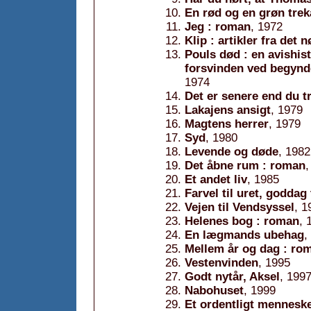
En rød og en grøn trek
Jeg : roman
, 1972
Klip : artikler fra det 
Pouls død : en avishi
forsvinden ved begynde
1974
Det er senere end du t
Lakajens ansigt
, 1979
Magtens herrer
, 1979
Syd
, 1980
Levende og døde
, 1982
Det åbne rum : roman
,
Et andet liv
, 1985
Farvel til uret, goddag 
Vejen til Vendsyssel
, 1
Helenes bog : roman
, 
En lægmands ubehag
,
Mellem år og dag : ro
Vestenvinden
, 1995
Godt nytår, Aksel
, 199
Nabohuset
, 1999
Et ordentligt mennesk