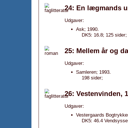
24: En lægmands u
Udgaver:
Ask; 1990.
DK5: 16.8; 125 sider;
25: Mellem år og d
Udgaver:
Samleren; 1993.
198 sider;
26: Vestenvinden, 
Udgaver:
Vestergaards Bogtrykker
DK5: 46.4 Vendsyssel; 