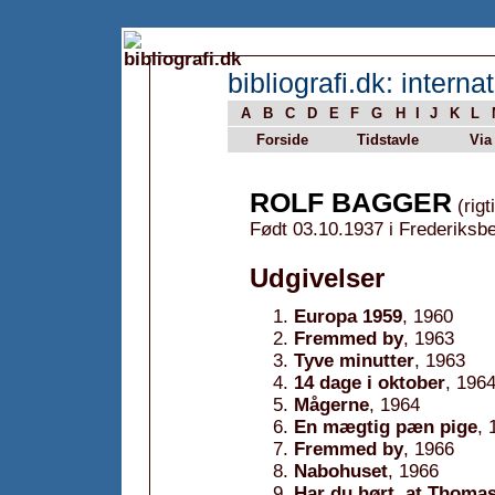
bibliografi.dk: internat
A
B
C
D
E
F
G
H
I
J
K
L
Forside
Tidstavle
Via
ROLF BAGGER
(rigt
Født 03.10.1937 i Frederiksb
Udgivelser
Europa 1959
, 1960
Fremmed by
, 1963
Tyve minutter
, 1963
14 dage i oktober
, 196
Mågerne
, 1964
En mægtig pæn pige
, 
Fremmed by
, 1966
Nabohuset
, 1966
Har du hørt, at Thomas