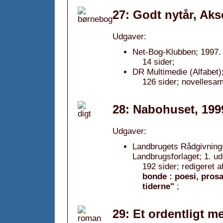
27: Godt nytår, Aks
Udgaver:
Net-Bog-Klubben; 1997.
14 sider;
DR Multimedie (Alfabet)
126 sider; novellesam
28: Nabohuset, 199
Udgaver:
Landbrugets Rådgivnings
Landbrugsforlaget; 1. u
192 sider; redigeret 
bonde : poesi, pros
tiderne"
;
29: Et ordentligt 