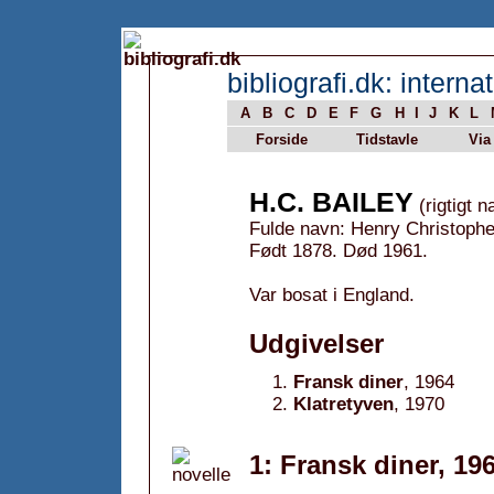
bibliografi.dk: internat
A
B
C
D
E
F
G
H
I
J
K
L
Forside
Tidstavle
Via
H.C. BAILEY
(rigtigt n
Fulde navn: Henry Christophe
Født 1878. Død 1961.
Var bosat i England.
Udgivelser
Fransk diner
, 1964
Klatretyven
, 1970
1: Fransk diner, 19