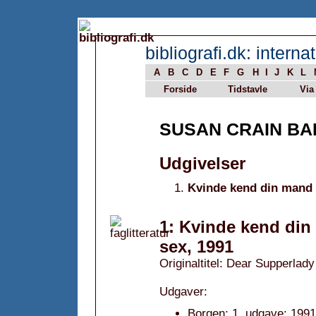
bibliografi.dk: internat
A
B
C
D
E
F
G
H
I
J
K
L
Forside
Tidstavle
Via
SUSAN CRAIN B
Udgivelser
Kvinde kend din mand 
1: Kvinde kend din
sex, 1991
Originaltitel: Dear Supperlady
Udgaver:
Borgen; 1. udgave; 1991