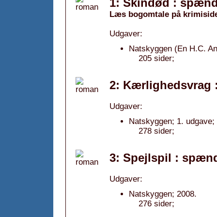
1: Skindød : spæn
Læs bogomtale på krimisid
Udgaver:
Natskyggen (En H.C. And
205 sider;
2: Kærlighedsvrag
Udgaver:
Natskyggen; 1. udgave; 
278 sider;
3: Spejlspil : spæ
Udgaver:
Natskyggen; 2008.
276 sider;