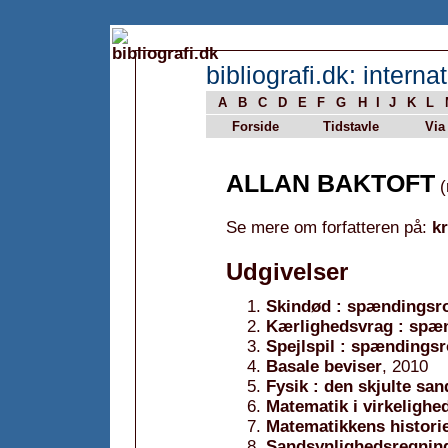
bibliografi.dk: internat
A
B
C
D
E
F
G
H
I
J
K
L
Forside
Tidstavle
Via
ALLAN BAKTOFT
(
Se mere om forfatteren på:
k
Udgivelser
Skindød : spændings
Kærlighedsvrag : spæ
Spejlspil : spændings
Basale beviser
, 2010
Fysik : den skjulte sa
Matematik i virkelighe
Matematikkens histori
Sandsynlighedsregning 