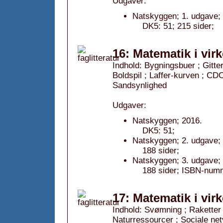
Udgaver:
Natskyggen; 1. udgave;
DK5: 51; 215 sider;
16: Matematik i vir
Indhold: Bygningsbuer ; Gitte
Boldspil ; Laffer-kurven ; CDO
Sandsynlighed
Udgaver:
Natskyggen; 2016.
DK5: 51;
Natskyggen; 2. udgave;
188 sider;
Natskyggen; 3. udgave;
188 sider; ISBN-num
17: Matematik i vir
Indhold: Svømning ; Raketter ; 
Naturressourcer ; Sociale net