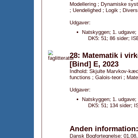
Modellering ; Dynamiske sys
; Uendelighed ; Logik ; Diver
Udgaver:
Natskyggen; 1. udgave;
DK5: 51; 86 sider; 
28: Matematik i vir
[Bind] E, 2023
Indhold: Skjulte Marvkov-kæd
functions ; Galois-teori ; Ma
Udgaver:
Natskyggen; 1. udgave;
DK5: 51; 134 sider;
Anden information
Dansk Bogfortegnelse: 01.08