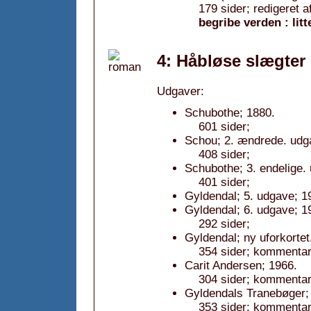
179 sider; redigeret 
begribe verden : litt
4: Håbløse slægter
Udgaver:
Schubothe; 1880.
601 sider;
Schou; 2. ændrede. udg
408 sider;
Schubothe; 3. endelige.
401 sider;
Gyldendal; 5. udgave; 1
Gyldendal; 6. udgave; 1
292 sider;
Gyldendal; ny uforkortet
354 sider; kommentar:
Carit Andersen; 1966.
304 sider; kommentar:
Gyldendals Tranebøger; 
353 sider; kommentar: