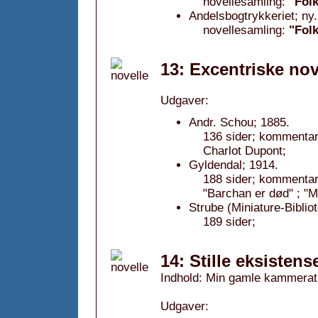
novellesamling:
"Fol
Andelsbogtrykkeriet; ny
novellesamling:
"Fol
13: Excentriske nov
Udgaver:
Andr. Schou; 1885.
136 sider; kommentar:
Charlot Dupont;
Gyldendal; 1914.
188 sider; kommentar: 
"Barchan er død" ; "
Strube (Miniature-Biblio
189 sider;
14: Stille eksistense
Indhold: Min gamle kammerat
Udgaver: