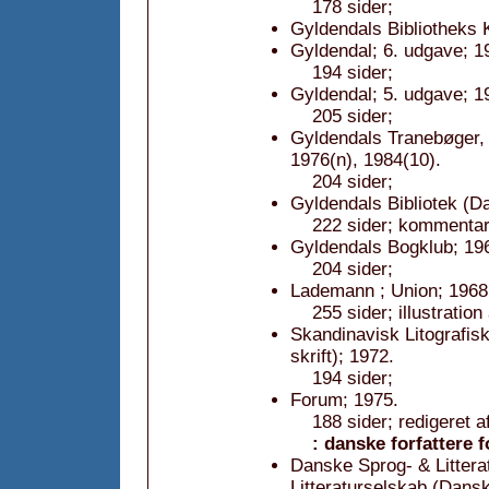
178 sider;
Gyldendals Bibliotheks 
Gyldendal; 6. udgave; 1
194 sider;
Gyldendal; 5. udgave; 1
205 sider;
Gyldendals Tranebøger, 
1976(n), 1984(10).
204 sider;
Gyldendals Bibliotek (Da
222 sider; kommentar:
Gyldendals Bogklub; 19
204 sider;
Lademann ; Union; 1968
255 sider; illustratio
Skandinavisk Litografisk 
skrift); 1972.
194 sider;
Forum; 1975.
188 sider; redigeret 
: danske forfattere f
Danske Sprog- & Littera
Litteraturselskab (Dansk