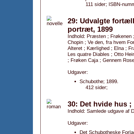
111 sider; ISBN-numm
29: Udvalgte fortæl
portræt, 1899
Indhold: Præsten ; Frøkenen ;
Chopin ; Ve den, fra hvem Fo
Alteret ; Kærlighed ; Elna ; Fr
Les quatre Diables ; Otto Hein
; Frøken Caja ; Gennem Ros
Udgaver:
Schubothe; 1899.
412 sider;
30: Det hvide hus ;
Indhold: Samlede udgave af D
Udgaver:
Det Schubotheske Forla