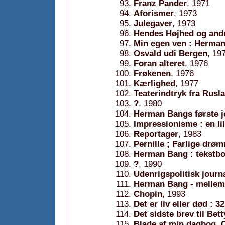
Franz Pander
, 1971
Aforismer
, 1973
Julegaver
, 1973
Hendes Højhed og andr
Min egen ven : Herman 
Osvald udi Bergen
, 19
Foran alteret
, 1976
Frøkenen
, 1976
Kærlighed
, 1977
Teaterindtryk fra Rusl
?
, 1980
Herman Bangs første jo
Impressionisme : en lil
Reportager
, 1983
Pernille ; Farlige drø
Herman Bang : tekstb
?
, 1990
Udenrigspolitisk journa
Herman Bang - mellem
Chopin
, 1993
Det er liv eller død : 3
Det sidste brev til Bet
Blade af min dagbog, 