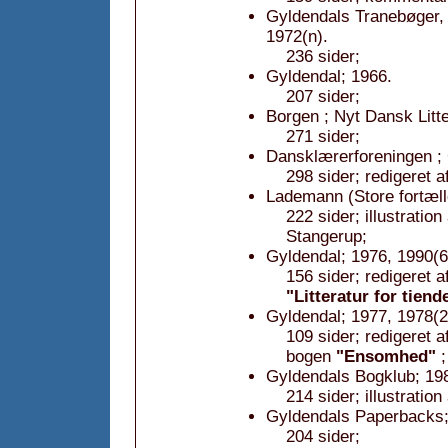
Gyldendals Tranebøger, 
1972(n).
236 sider;
Gyldendal; 1966.
207 sider;
Borgen ; Nyt Dansk Litt
271 sider;
Dansklærerforeningen ; 
298 sider; redigeret 
Lademann (Store fortæll
222 sider; illustratio
Stangerup;
Gyldendal; 1976, 1990(6
156 sider; redigeret 
"Litteratur for tiend
Gyldendal; 1977, 1978(2
109 sider; redigeret a
bogen
"Ensomhed"
;
Gyldendals Bogklub; 19
214 sider; illustration
Gyldendals Paperbacks; 
204 sider;