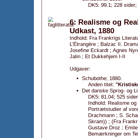
DK5: 99.1; 228 sider;
6: Realisme og Real
Udkast, 1880
Indhold: Fra Frankrigs Literat
L'Étrangère ; Balzac II. Dram
Josefine Eckardt ; Agnes Nyr
Jalin ; Et Dukkehjem I-II
Udgaver:
Schubothe; 1880.
Anden titel:
"Kristisk
Det danske Sprog- og Li
DK5: 81.04; 525 side
Indhold: Realisme og
Portrætstudier af vore
Drachmann ; S. Schand
Skram)) ; (Fra Frankr
Gustave Droz ; Emile
Bemærkninger om Tekn