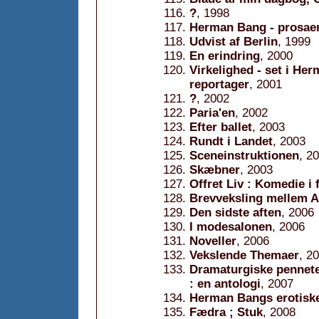
?
, 1998
Herman Bang - prosae
Udvist af Berlin
, 1999
En erindring
, 2000
Virkelighed - set i Her
reportager
, 2001
?
, 2002
Paria'en
, 2002
Efter ballet
, 2003
Rundt i Landet
, 2003
Sceneinstruktionen
, 2
Skæbner
, 2003
Offret Liv : Komedie i
Brevveksling mellem 
Den sidste aften
, 2006
I modesalonen
, 2006
Noveller
, 2006
Vekslende Themaer
, 2
Dramaturgiske pennete
: en antologi
, 2007
Herman Bangs erotisk
Fædra ; Stuk
, 2008