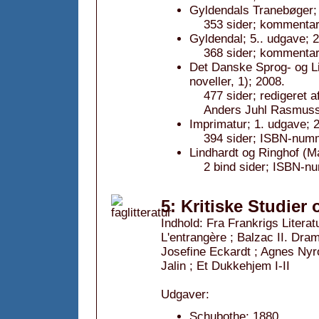
Gyldendals Tranebøger; 
353 sider; kommentar:
Gyldendal; 5.. udgave; 
368 sider; kommentar:
Det Danske Sprog- og Li
noveller, 1); 2008.
477 sider; redigeret 
Anders Juhl Rasmus
Imprimatur; 1. udgave; 
394 sider; ISBN-num
Lindhardt og Ringhof (
2 bind sider; ISBN-n
5: Kritiske Studier
Indhold: Fra Frankrigs Literat
L'entrangère ; Balzac II. Dra
Josefine Eckardt ; Agnes Nyr
Jalin ; Et Dukkehjem I-II
Udgaver:
Schubothe; 1880.