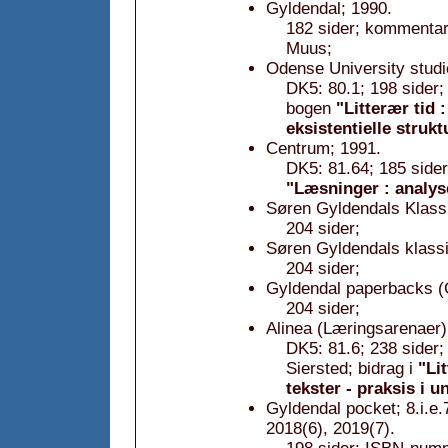
Gyldendal; 1990.
182 sider; kommentar:
Muus;
Odense University studies
DK5: 80.1; 198 sider
bogen
"Litterær tid 
eksistentielle strukt
Centrum; 1991.
DK5: 81.64; 185 sider
"Læsninger : analyse
Søren Gyldendals Klassi
204 sider;
Søren Gyldendals klassi
204 sider;
Gyldendal paperbacks (G
204 sider;
Alinea (Læringsarenaer)
DK5: 81.6; 238 sider;
Siersted; bidrag i
"Li
tekster - praksis i 
Gyldendal pocket; 8.i.e.
2018(6), 2019(7).