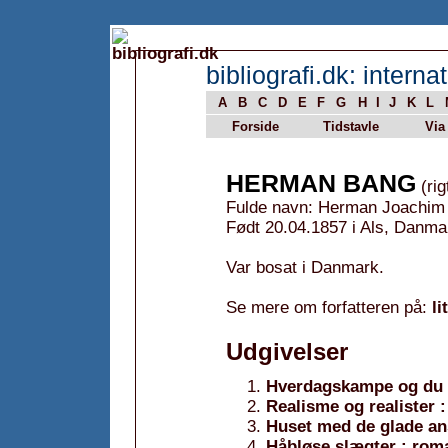
bibliografi.dk: internat
A
B
C
D
E
F
G
H
I
J
K
L
Forside
Tidstavle
Via
HERMAN BANG
(rig
Fulde navn: Herman Joachim
Født 20.04.1857 i Als, Danma
Var bosat i Danmark.
Se mere om forfatteren på:
li
Udgivelser
Hverdagskampe og du 
Realisme og realister 
Huset med de glade an
Håbløse slægter : rom