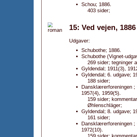
Schou; 1886.
403 sider;
15: Ved vejen, 1886
Udgaver:
Schubothe; 1886.
Schubothe (Vignet-udgav
269 sider; tegninger 
Gyldendal; 1911(3), 1912
Gyldendal; 6. udgave; 1
188 sider;
Dansklærerforeningen ; 
1957(4), 1959(5).
159 sider; kommentar:
Øhlenschläger;
Gyldendal; 8. udgave; 1
161 sider;
Dansklærerforeningen ; 
1972(10).
159 sider; kommentar