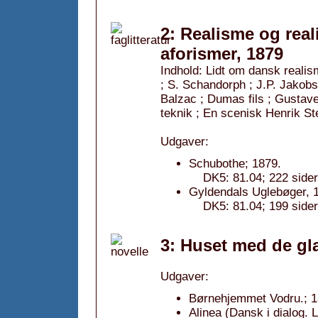
2: Realisme og real
aforismer, 1879
Indhold: Lidt om dansk realis
; S. Schandorph ; J.P. Jakobs
Balzac ; Dumas fils ; Gustav
teknik ; En scenisk Henrik St
Udgaver:
Schubothe; 1879.
DK5: 81.04; 222 sider
Gyldendals Uglebøger, 1
DK5: 81.04; 199 sider
3: Huset med de gla
Udgaver:
Børnehjemmet Vodru.; 1
Alinea (Dansk i dialog. L