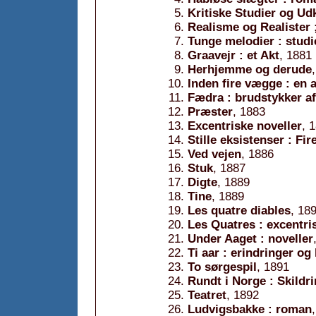
Kritiske Studier og Ud
Realisme og Realister 
Tunge melodier : studi
Graavejr : et Akt
, 1881
Herhjemme og derude
Inden fire vægge : en 
Fædra : brudstykker af 
Præster
, 1883
Excentriske noveller
, 
Stille eksistenser : Fir
Ved vejen
, 1886
Stuk
, 1887
Digte
, 1889
Tine
, 1889
Les quatre diables
, 18
Les Quatres : excentri
Under Aaget : noveller
Ti aar : erindringer o
To sørgespil
, 1891
Rundt i Norge : Skildri
Teatret
, 1892
Ludvigsbakke : roman