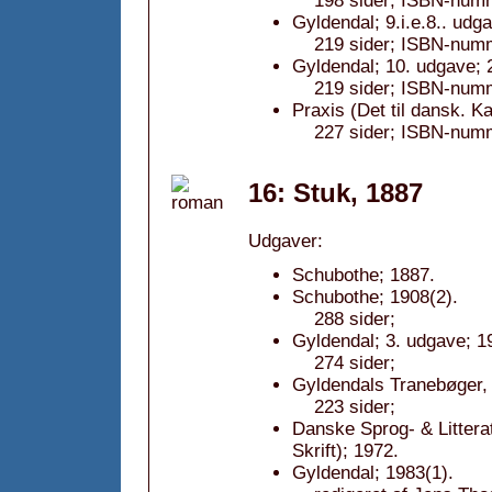
198 sider; ISBN-num
Gyldendal; 9.i.e.8.. udg
219 sider; ISBN-num
Gyldendal; 10. udgave; 
219 sider; ISBN-num
Praxis (Det til dansk. 
227 sider; ISBN-num
16: Stuk, 1887
Udgaver:
Schubothe; 1887.
Schubothe; 1908(2).
288 sider;
Gyldendal; 3. udgave; 1
274 sider;
Gyldendals Tranebøger, 
223 sider;
Danske Sprog- & Littera
Skrift); 1972.
Gyldendal; 1983(1).