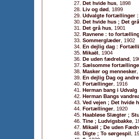
Det hvide hus
, 1898
Liv og død
, 1899
Udvalgte fortællinger 
Det hvide hus ; Det gr
Det grå hus
, 1901
Ravnene : to fortællin
Sommerglæder
, 1902
En dejlig dag : Fortæll
Mikaël
, 1904
De uden fædreland
, 19
Sælsomme fortællinge
Masker og mennesker
,
En dejlig Dag og andre
Fortællinger
, 1916
Herman bang i Udvalg 
Herman Bangs vandreaar
Ved vejen ; Det hvide 
Fortællinger
, 1920
Haabløse Slægter ; St
Tine ; Ludvigsbakke
, 1
Mikaël ; De uden Fædr
Digte ; To sørgespil
, 1