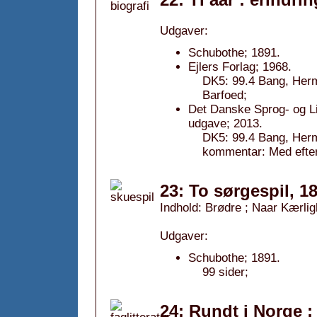
Udgaver:
Schubothe; 1891.
Ejlers Forlag; 1968.
DK5: 99.4 Bang, Herma
Barfoed;
Det Danske Sprog- og Li
udgave; 2013.
DK5: 99.4 Bang, Herm
kommentar: Med efte
23: To sørgespil, 1
Indhold: Brødre ; Naar Kærli
Udgaver:
Schubothe; 1891.
99 sider;
24: Rundt i Norge :