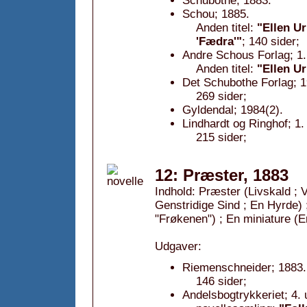
Schubothe; 1883.
Schou; 1885.
Anden titel:
"Ellen Ur
'Fædra'"
; 140 sider;
Andre Schous Forlag; 1.
Anden titel:
"Ellen Ur
Det Schubothe Forlag; 1
269 sider;
Gyldendal; 1984(2).
Lindhardt og Ringhof; 1
215 sider;
12: Præster, 1883
Indhold: Præster (Livskald ;
Genstridige Sind ; En Hyrde) 
"Frøkenen") ; En miniature (En
Udgaver:
Riemenschneider; 1883.
146 sider;
Andelsbogtrykkeriet; 4.