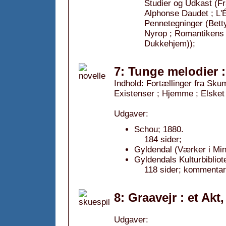
Studier og Udkast (Fra
Alphonse Daudet ; L'É
Pennetegninger (Bett
Nyrop ; Romantikens S
Dukkehjem));
7: Tunge melodier :
Indhold: Fortællinger fra Skum
Existenser ; Hjemme ; Elsket 
Udgaver:
Schou; 1880.
184 sider;
Gyldendal (Værker i Min
Gyldendals Kulturbibliot
118 sider; kommentar:
8: Graavejr : et Akt
Udgaver: