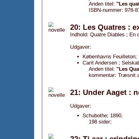
Anden titel:
"Les quat
ISBN-nummer: 978-87
20: Les Quatres : e
Indhold: Quatre Diables ; En 
Udgaver:
Københavns Feuilleton; 
Carit Andersen ; Selska
Anden titel:
"Les Qua
kommentar: Træsnit 
21: Under Aaget : n
Udgaver:
Schubothe; 1890.
198 sider;
22: Ti aar : erindr