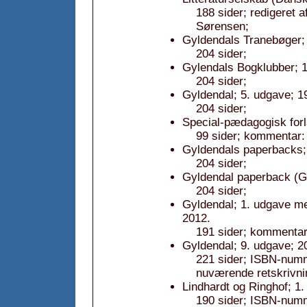
188 sider; redigeret a
Sørensen;
Gyldendals Tranebøger; 2
204 sider;
Gylendals Bogklubber; 
204 sider;
Gyldendal; 5. udgave; 1
204 sider;
Special-pædagogisk forl
99 sider; kommentar:
Gyldendals paperbacks; 
204 sider;
Gyldendal paperback (Gy
204 sider;
Gyldendal; 1. udgave me
2012.
191 sider; kommentar
Gyldendal; 9. udgave; 2
221 sider; ISBN-num
nuværende retskrivni
Lindhardt og Ringhof; 1
190 sider; ISBN-num