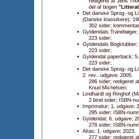
redigeret af Jens Th
del af bogen
"Littera
Det danske Sprog- og Li
(Danske klassikere); 19
302 sider; kommentar:
Gyldendals Tranebøger; 
223 sider;
Gyldendals Bogklubber;
223 sider;
Gyldendal paperback; 5.
223 sider;
Det danske Sprog- og Li
2. rev.. udgave; 2005.
286 sider; redigeret 
Knud Michelsen;
Lindhardt og Ringhof (
2 bind sider; ISBN-n
Imprimatur; 1. udgave; 
295 sider; ISBN-num
Gyldendal; 6. udgave; 2
278 sider; ISBN-num
Alias; 1. udgave; 2023.
277 sider; redigeret a