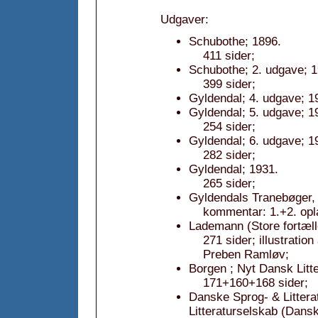
Udgaver:
Schubothe; 1896.
411 sider;
Schubothe; 2. udgave; 1
399 sider;
Gyldendal; 4. udgave; 1
Gyldendal; 5. udgave; 1
254 sider;
Gyldendal; 6. udgave; 1
282 sider;
Gyldendal; 1931.
265 sider;
Gyldendals Tranebøger, 
kommentar: 1.+2. op
Lademann (Store fortæll
271 sider; illustratio
Preben Ramløv;
Borgen ; Nyt Dansk Litt
171+160+168 sider;
Danske Sprog- & Littera
Litteraturselskab (Dansk