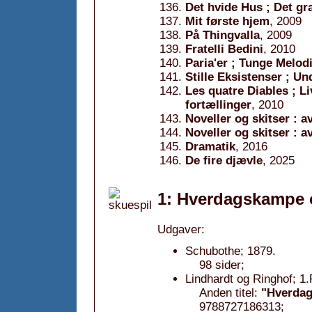
Det hvide Hus ; Det g
Mit første hjem
, 2009
På Thingvalla
, 2009
Fratelli Bedini
, 2010
Paria'er ; Tunge Melodi
Stille Eksistenser ; Un
Les quatre Diables ; 
fortællinger
, 2010
Noveller og skitser : a
Noveller og skitser : av
Dramatik
, 2016
De fire djævle
, 2025
1: Hverdagskampe o
Udgaver:
Schubothe; 1879.
98 sider;
Lindhardt og Ringhof; 1
Anden titel:
"Hverda
9788727186313;