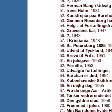
?
, 1929
Herman Bang i Udvalg 
Irene Holm
, 1931
Kunstrejse paa Bornh
Gennem Rosenborg ha
Helg : et Fortællingsf
Gravesens bal
, 1947
?
, 1948
I Kristiania
, 1948
St. Petersborg 1885
, 1
Udvist af Tyskland
, 19
Breve til Fritz
, 1951
En julegave
, 1953
Pernille
, 1953
Udvalgte fortællinger
,
Barchan er død
, 1954
Københavnske Skildrin
En dejlig dag
, 1955
Fra de unge Aar : Artik
Tanker vedrørende det
Den gyldne stad
, 1958
Fremmed i julen
, 1960
Min Barndoms hvide H