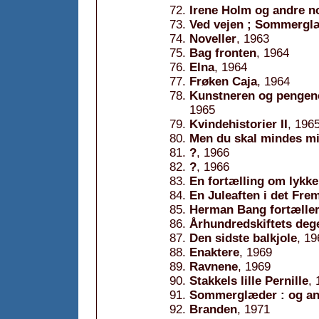
Irene Holm og andre no
Ved vejen ; Sommergl
Noveller
, 1963
Bag fronten
, 1964
Elna
, 1964
Frøken Caja
, 1964
Kunstneren og pengene
1965
Kvindehistorier II
, 196
Men du skal mindes m
?
, 1966
?
, 1966
En fortælling om lykk
En Juleaften i det Fr
Herman Bang fortælle
Århundredskiftets deg
Den sidste balkjole
, 19
Enaktere
, 1969
Ravnene
, 1969
Stakkels lille Pernille
,
Sommerglæder : og and
Branden
, 1971