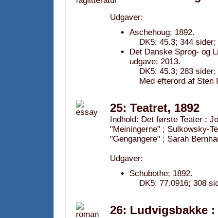
Udgaver:
Aschehoug; 1892.
DK5: 45.3; 344 sider;
Det Danske Sprog- og Li
udgave; 2013.
DK5: 45.3; 283 sider
Med efterord af Ste
25: Teatret, 1892
Indhold: Det første Teater ; J
"Meiningerne" ; Sulkowsky-Tea
"Gengangere" ; Sarah Bernhard
Udgaver:
Schubothe; 1892.
DK5: 77.0916; 308 sid
26: Ludvigsbakke :