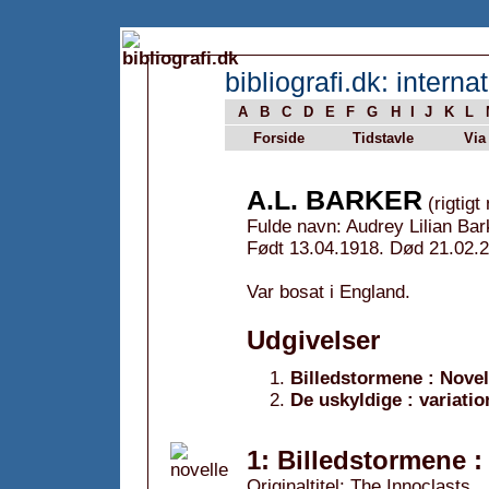
bibliografi.dk: internat
A
B
C
D
E
F
G
H
I
J
K
L
Forside
Tidstavle
Via
A.L. BARKER
(rigtigt
Fulde navn: Audrey Lilian Bar
Født 13.04.1918. Død 21.02.
Var bosat i England.
Udgivelser
Billedstormene : Novel
De uskyldige : variatio
1: Billedstormene :
Originaltitel: The Innoclasts