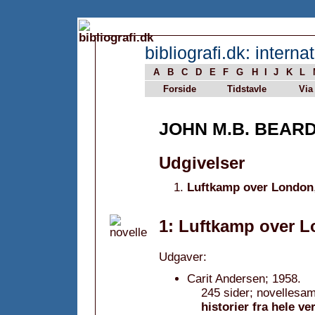
bibliografi.dk: internat
A
B
C
D
E
F
G
H
I
J
K
L
Forside
Tidstavle
Via
JOHN M.B. BEAR
Udgivelser
Luftkamp over London
1: Luftkamp over L
Udgaver:
Carit Andersen; 1958.
245 sider; novellesam
historier fra hele ve