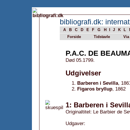
bibliografi.dk: internat
A
B
C
D
E
F
G
H
I
J
K
L
Forside
Tidstavle
Via
P.A.C. DE BEAU
Død 05.1799.
Udgivelser
Barberen i Sevilla
, 186
Figaros bryllup
, 1862
1: Barberen i Sevill
Originaltitel: Le Barbier de Se
Udgaver: