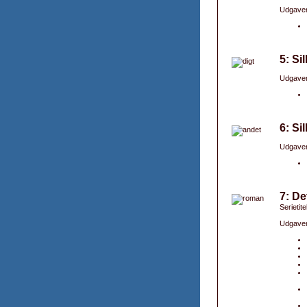
Udgaver
5: Si
Udgaver
6: Sil
Udgaver
7: De
Serietite
Udgaver