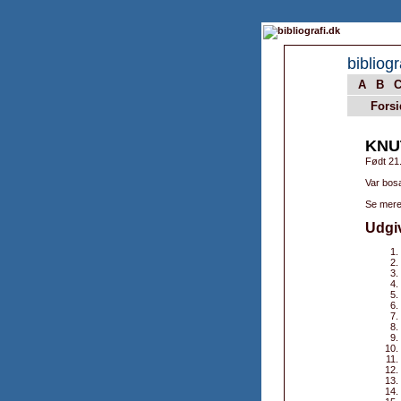
bibliogr
A
B
Forsi
KNU
Født 21
Var bos
Se mere
Udgi