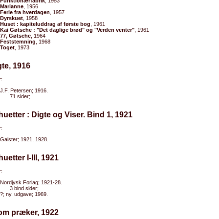
Funktionærfabrik
, 1953
Marianne
, 1956
Ferie fra hverdagen
, 1957
Dyrskuet
, 1958
Huset : kapiteluddrag af første bog
, 1961
Kai Gøtsche : "Det daglige brød" og "Verden venter"
, 1961
77, Gøtsche
, 1964
Feststemning
, 1968
Toget
, 1973
gte, 1916
:
J.F. Petersen; 1916.
71 sider;
lhuetter : Digte og Viser. Bind 1, 1921
:
Galster; 1921, 1928.
huetter I-III, 1921
:
Nordjysk Forlag; 1921-28.
3 bind sider;
?; ny. udgave; 1969.
som præker, 1922