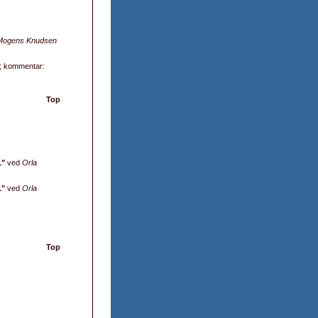
Mogens Knudsen
; kommentar:
Top
1"
ved
Orla
1"
ved
Orla
Top