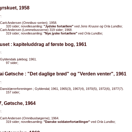
yrskuet, 1958
:
Carit Andersen (Omnibus-serien); 1958.
320 sider; novellesamling:
"Jydske fortællere"
ved
Jens Kruuse og Orla Lundbo
;
Carit Andersen (Lommebusserne) 319 sider; 1968.
319 sider; novellesamling:
"Nye jyske fortællere"
ved
Orla Lundbo
;
uset : kapiteluddrag af første bog, 1961
:
Gyldendals julebog; 1961.
97 sider;
ai Gøtsche : "Det daglige brød" og "Verden venter", 1961
:
Dansklærerforeningen ; Gyldendal; 1961, 1965(3), 1967(4), 1970(5), 1972(6), 1977(7).
157 sider;
7, Gøtsche, 1964
:
Carit Andersen (Omnibusbøgerne); 1964.
319 sider; novellesamling:
"Danske soldaterfortællinger"
ved
Orla Lundbo
;