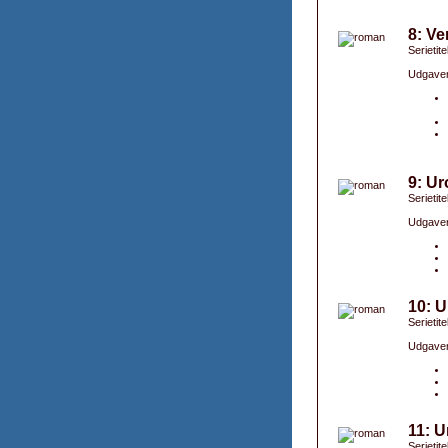
8: Ve
Serietite
Udgaver
9: Ur
Serietite
Udgaver
10: U
Serietite
Udgaver
11: U
Serietite