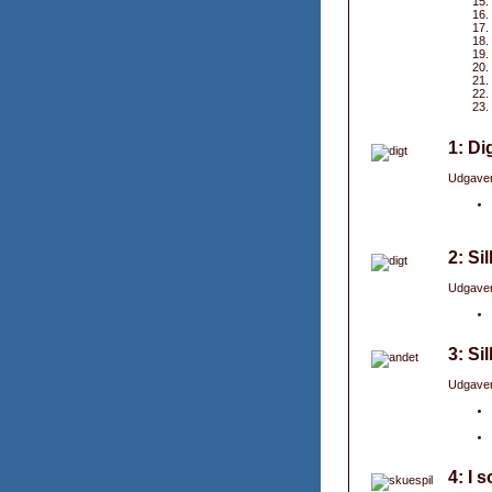
1: Di
Udgaver
2: Si
Udgaver
3: Sil
Udgaver
4: I 