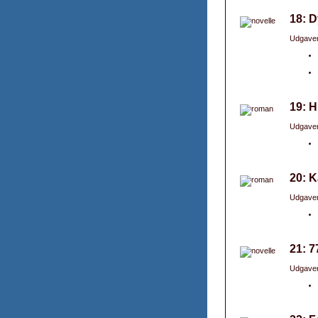
18: D
Udgaver
19: H
Udgaver
20: K
Udgaver
21: 7
Udgaver