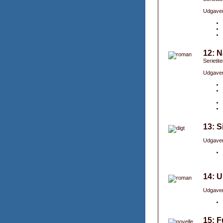
Udgaver
12: N
Serietite
Udgaver
13: S
Udgaver
14: U
Udgaver
15: F