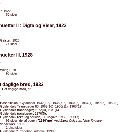
:
?; 1922.
80 sider;
lhuetter II : Digte og Viser, 1923
:
Galster; 1923.
71 sider;
huetter III, 1928
:
Woel; 1928.
95 sider;
t daglige brød, 1932
l: Det daglige Brød, nr. 1
:
Hasselbalch ; Gyldendal; 1932(1-3), 1933(4-5), 1934(6), 1937(7), 1943(8), 1952(9).
Gyldendals Tranebøger 83; 1962(10), 1966(11), 1968(12).
Gyldendals tranebøger; 1972(4), 1981(6).
Gyldendals tranebøger; 1976(5).
Gyldendal (Tekst og periode); 1. udgave; 1982, 1990(3).
99 sider; del af bogen
"1930'rne"
ved
Bjørn Colstrup, Niels Knudsen
;
Vendelkær; 1983.
2 bind sider;
Gyldendal; 2. tranebog. udgave; 1999.