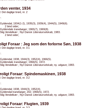
rden venter, 1934
l: Det daglige brød, nr. 2
:
Gyldendal; 1934(1-2), 1935(3), 1939(4), 1944(5), 1949(6).
2 bind sider;
Gyldendals tranebøger; 1965(7), 1969(8).
Stig Vendelkær ; Nyt Dansk Litteraturselskab; 1983.
2 bind sider;
oligt Foraar : Jeg som den forlorne Søn, 1938
l: Det daglige brød, nr. 3:1
:
Gyldendal; 1938, 1944(3), 1952(4), 1966(5).
Gyldendals tranebøger; 1966(5), 1972.
Stig Vendelkær ; Nyt Dansk Litteraturselskab; ny. udgave; 1983.
roligt Foraar: Spindemaskinen, 1938
l: Det daglige brød, nr. 3:2
:
Gyldendal; 1938, 1944(3), 1952(4).
Gyldendal tranebøger, 202; 1966(5), 1972.
Stig Vendelkær ; Nyt Dansk Litteraturselskab; ny. udgave; 1983.
roligt Foraar: Flugten, 1939
l: Det daglige brød, nr. 3:3