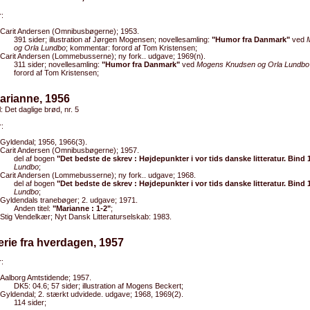
:
Carit Andersen (Omnibusbøgerne); 1953.
391 sider; illustration af Jørgen Mogensen; novellesamling:
"Humor fra Danmark"
ved
og Orla Lundbo
; kommentar: forord af Tom Kristensen;
Carit Andersen (Lommebusserne); ny fork.. udgave; 1969(n).
311 sider; novellesamling:
"Humor fra Danmark"
ved
Mogens Knudsen og Orla Lundbo
forord af Tom Kristensen;
arianne, 1956
l: Det daglige brød, nr. 5
:
Gyldendal; 1956, 1966(3).
Carit Andersen (Omnibusbøgerne); 1957.
del af bogen
"Det bedste de skrev : Højdepunkter i vor tids danske litteratur. Bind 
Lundbo
;
Carit Andersen (Lommebusserne); ny fork.. udgave; 1968.
del af bogen
"Det bedste de skrev : Højdepunkter i vor tids danske litteratur. Bind 
Lundbo
;
Gyldendals tranebøger; 2. udgave; 1971.
Anden titel:
"Marianne : 1-2"
;
Stig Vendelkær; Nyt Dansk Litteraturselskab: 1983.
erie fra hverdagen, 1957
:
Aalborg Amtstidende; 1957.
DK5: 04.6; 57 sider; illustration af Mogens Beckert;
Gyldendal; 2. stærkt udvidede. udgave; 1968, 1969(2).
114 sider;