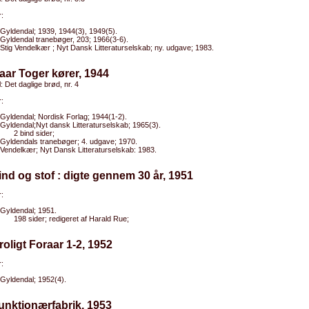
:
Gyldendal; 1939, 1944(3), 1949(5).
Gyldendal tranebøger, 203; 1966(3-6).
Stig Vendelkær ; Nyt Dansk Litteraturselskab; ny. udgave; 1983.
aar Toger kører, 1944
l: Det daglige brød, nr. 4
:
Gyldendal; Nordisk Forlag; 1944(1-2).
Gyldendal;Nyt dansk Litteraturselskab; 1965(3).
2 bind sider;
Gyldendals tranebøger; 4. udgave; 1970.
Vendelkær; Nyt Dansk Litteraturselskab: 1983.
ind og stof : digte gennem 30 år, 1951
:
Gyldendal; 1951.
198 sider; redigeret af Harald Rue;
roligt Foraar 1-2, 1952
:
Gyldendal; 1952(4).
unktionærfabrik, 1953