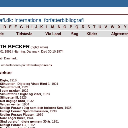
afi.dk: international forfatterbibliografi
C
D
E
F
G
H
I
J
K
L
M
N
O
P
Q
R
S
T
U
V
W
X
Y
de
Tidstavle
Via Land
Søg
Kilder
Afgrænsn
TH BECKER
(rigtigt navn)
.01.1891 i Hjørring, Danmark. Død 30.10.1974.
at i Danmark.
 om forfatteren på:
litteraturpriser.dk
velser
Digte
, 1916
Silhuetter : Digte og Viser. Bind 1
, 1921
Silhuetter I-III
, 1921
I som præker
, 1922
Silhuetter II : Digte og Viser
, 1923
Silhuetter III
, 1928
Det daglige brød
, 1932
Verden venter
, 1934
Uroligt Foraar : Jeg som den forlorne Søn
, 1938
Uroligt Foraar: Spindemaskinen
, 1938
Uroligt Foraar: Flugten
, 1939
Naar Toger kører
, 1944
Sind og stof : digte gennem 30 år
, 1951
Uroligt Foraar 1-2
, 1952