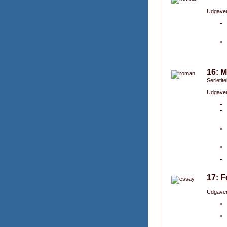
Udgaver
16: M
Serietite
Udgaver
17: F
Udgaver