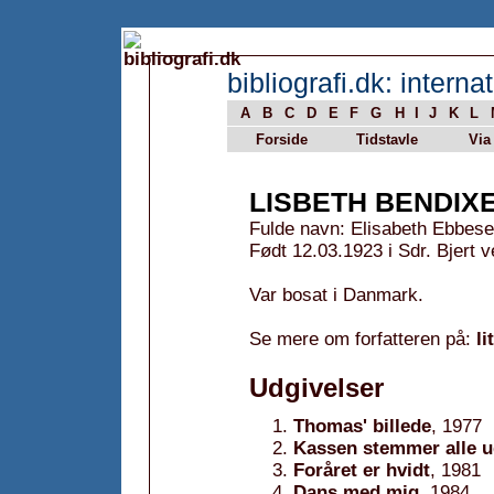
bibliografi.dk: internat
A
B
C
D
E
F
G
H
I
J
K
L
Forside
Tidstavle
Via
LISBETH BENDIX
Fulde navn: Elisabeth Ebbes
Født 12.03.1923 i Sdr. Bjert
Var bosat i Danmark.
Se mere om forfatteren på:
li
Udgivelser
Thomas' billede
, 1977
Kassen stemmer alle 
Foråret er hvidt
, 1981
Dans med mig
, 1984