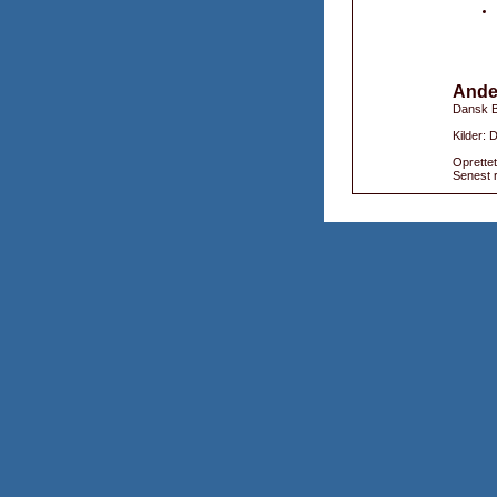
Ande
Dansk B
Kilder: 
Oprettet
Senest r