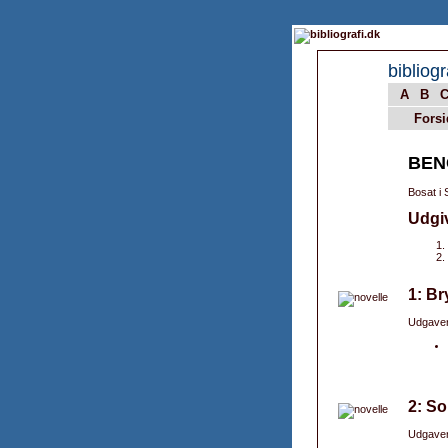
bibliogr
A
B
Forsi
BEN
Bosat i 
Udgi
1: Br
Udgaver
2: S
Udgaver