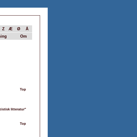
Z
Æ
Ø
Å
ing
Om
Top
stisk litteratur"
Top