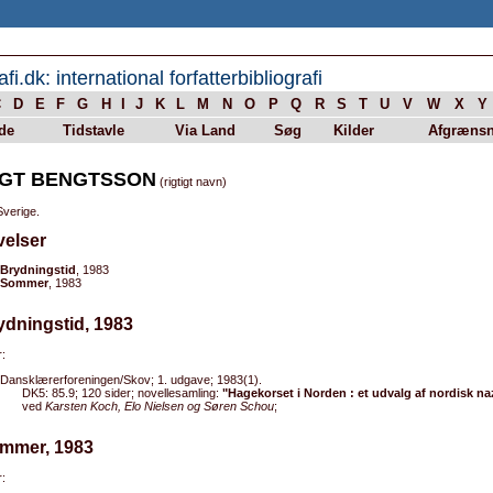
afi.dk: international forfatterbibliografi
C
D
E
F
G
H
I
J
K
L
M
N
O
P
Q
R
S
T
U
V
W
X
Y
de
Tidstavle
Via Land
Søg
Kilder
Afgrænsn
GT BENGTSSON
(rigtigt navn)
Sverige.
velser
Brydningstid
, 1983
Sommer
, 1983
ydningstid, 1983
:
Dansklærerforeningen/Skov; 1. udgave; 1983(1).
DK5: 85.9; 120 sider; novellesamling:
"Hagekorset i Norden : et udvalg af nordisk nazi
ved
Karsten Koch, Elo Nielsen og Søren Schou
;
ommer, 1983
: