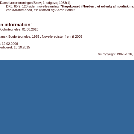
Dansklærerforeningen/Skov; 1. udgave; 1983(1).
DK5: 85.9; 120 sider; novellesamling:
"Hagekorset i Norden : et udvalg af nordisk nazi
ved
Karsten Koch, Elo Nielsen og Søren Schou
;
n information:
ogfortegnelse: 01.08.2015
Dansk Bogfortegnelse, 1935 ; Novelleregister frem til 2005
: 12.02.2006
edigeret: 15.10.2015
©
Copyright 1987-2026, 