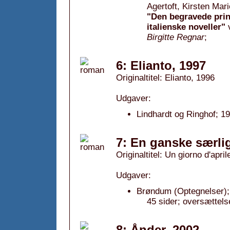
Agertoft, Kirsten Mar
"Den begravede prins
italienske noveller"
Birgitte Regnar
;
6: Elianto, 1997
Originaltitel: Elianto, 1996
Udgaver:
Lindhardt og Ringhof; 1
7: En ganske særlig
Originaltitel: Un giorno d'apri
Udgaver:
Brøndum (Optegnelser);
45 sider; oversættel
8: Ånder, 2002