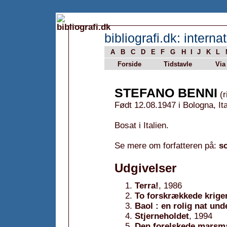
bibliografi.dk: internat
A
B
C
D
E
F
G
H
I
J
K
L
Forside
Tidstavle
Via
STEFANO BENNI
(r
Født 12.08.1947 i Bologna, Ita
Bosat i Italien.
Se mere om forfatteren på:
sc
Udgivelser
Terra!
, 1986
To forskrækkede krige
Baol : en rolig nat und
Stjerneholdet
, 1994
Den forelskede marsm