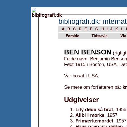
bibliografi.dk: internat
A
B
C
D
E
F
G
H
I
J
K
L
Forside
Tidstavle
Via
BEN BENSON
(rigtig
Fulde navn: Benjamin Benson
Født 1915 i Boston, USA. Dø
Var bosat i USA.
Se mere om forfatteren på:
k
Udgivelser
Lily døde så brat
, 1956
Alibi i mørke
, 1957
Frimærkemordet
, 1957
Hans navn var døden
,