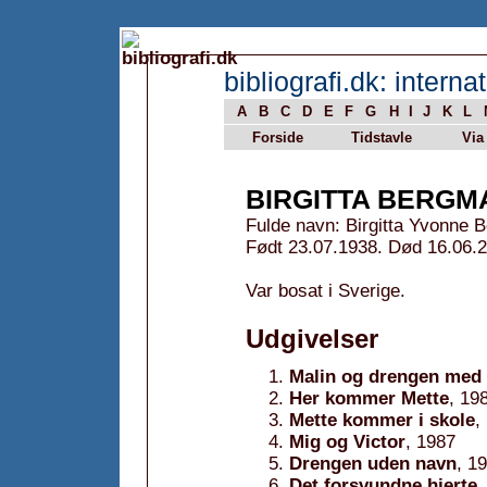
bibliografi.dk: internat
A
B
C
D
E
F
G
H
I
J
K
L
Forside
Tidstavle
Via
BIRGITTA BERGM
Fulde navn: Birgitta Yvonne 
Født 23.07.1938. Død 16.06.2
Var bosat i Sverige.
Udgivelser
Malin og drengen med
Her kommer Mette
, 19
Mette kommer i skole
,
Mig og Victor
, 1987
Drengen uden navn
, 1
Det forsvundne hjerte
,