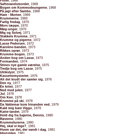
Fister
, 1968
Saftevandsmordet
, 1968
Bogen om Kommodeungerne
, 1968
På jagt efter Sambo
, 1968
Ham - Morten
, 1969
Krummerne
, 1969
Farlig fredag
, 1970
Mors tæppe
, 1970
Møg-unger
, 1970
Mig og Solvej
, 1971
Stakkels Krumme
, 1971
Krumme og pigerne
, 1972
Lasse Pedersen
, 1972
Karoline-banden
, 1973
Rikkes oprør
, 1973
Krumme-bogen
, 1973
Anden bog om Lasse
, 1973
Formanden
, 1974
Stines nye gamle værelse
, 1975
Tredje bog om Lasse
, 1975
Ulrikslyst
, 1975
Kassettemysteriet
, 1976
Alt det krudt der samler sig
, 1976
Den ny
, 1977
En krimi
, 1977
Ned med julen
, 1977
Jul
, 1978
Om Ken
, 1978
Krumme på ski
, 1978
Da Valdemar kom hinanden ved
, 1979
Kald mig bare Viggo
, 1979
Katte-landet
, 1979
Hold dig fra bajerne, Dennis
, 1980
Røverne
, 1980
Krummelurerne
, 1980
Hej, skal vi lege?
, 1981
Hvem var det, der vandt i dag
, 1981
Idiotstilen
, 1981