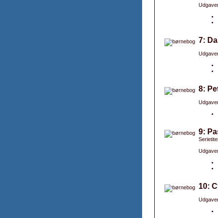
Udgaver
7: Da
Udgaver
8: Pe
Udgaver
9: Pa
Serietit
Udgaver
10: C
Udgaver