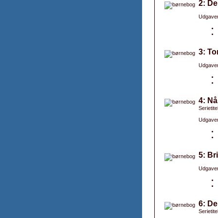
2: De
Udgaver
3: To
Udgaver
4: Nå
Serietit
Udgaver
5: Br
Udgaver
6: De
Serietit