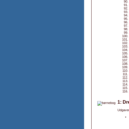
1: Dr
Udgaver