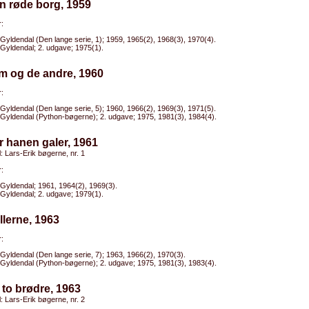
n røde borg, 1959
:
Gyldendal (Den lange serie, 1); 1959, 1965(2), 1968(3), 1970(4).
Gyldendal; 2. udgave; 1975(1).
m og de andre, 1960
:
Gyldendal (Den lange serie, 5); 1960, 1966(2), 1969(3), 1971(5).
Gyldendal (Python-bøgerne); 2. udgave; 1975, 1981(3), 1984(4).
r hanen galer, 1961
el: Lars-Erik bøgerne, nr. 1
:
Gyldendal; 1961, 1964(2), 1969(3).
Gyldendal; 2. udgave; 1979(1).
illerne, 1963
:
Gyldendal (Den lange serie, 7); 1963, 1966(2), 1970(3).
Gyldendal (Python-bøgerne); 2. udgave; 1975, 1981(3), 1983(4).
 to brødre, 1963
el: Lars-Erik bøgerne, nr. 2