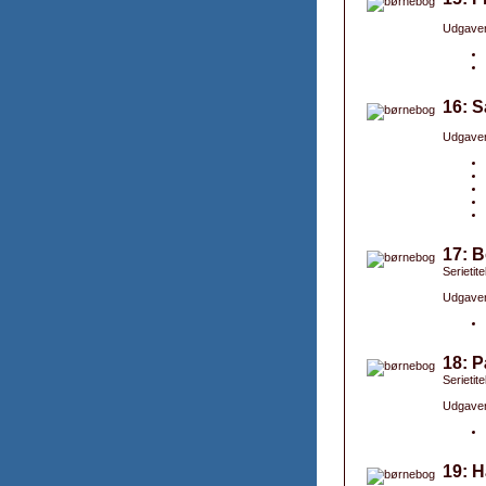
Udgaver
16: 
Udgaver
17: 
Serietit
Udgaver
18: P
Serietit
Udgaver
19: H