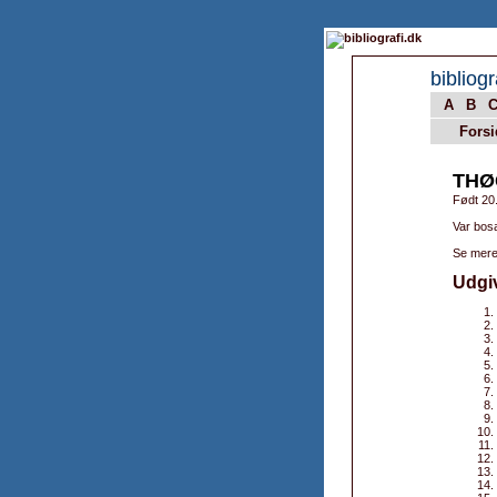
bibliogr
A
B
Forsi
THØ
Født 20
Var bos
Se mere
Udgi