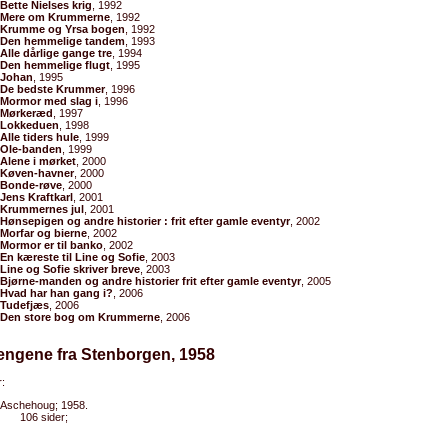
Bette Nielses krig
, 1992
Mere om Krummerne
, 1992
Krumme og Yrsa bogen
, 1992
Den hemmelige tandem
, 1993
Alle dårlige gange tre
, 1994
Den hemmelige flugt
, 1995
Johan
, 1995
De bedste Krummer
, 1996
Mormor med slag i
, 1996
Mørkeræd
, 1997
Lokkeduen
, 1998
Alle tiders hule
, 1999
Ole-banden
, 1999
Alene i mørket
, 2000
Køven-havner
, 2000
Bonde-røve
, 2000
Jens Kraftkarl
, 2001
Krummernes jul
, 2001
Hønsepigen og andre historier : frit efter gamle eventyr
, 2002
Morfar og bierne
, 2002
Mormor er til banko
, 2002
En kæreste til Line og Sofie
, 2003
Line og Sofie skriver breve
, 2003
Bjørne-manden og andre historier frit efter gamle eventyr
, 2005
Hvad har han gang i?
, 2006
Tudefjæs
, 2006
Den store bog om Krummerne
, 2006
engene fra Stenborgen, 1958
:
Aschehoug; 1958.
106 sider;