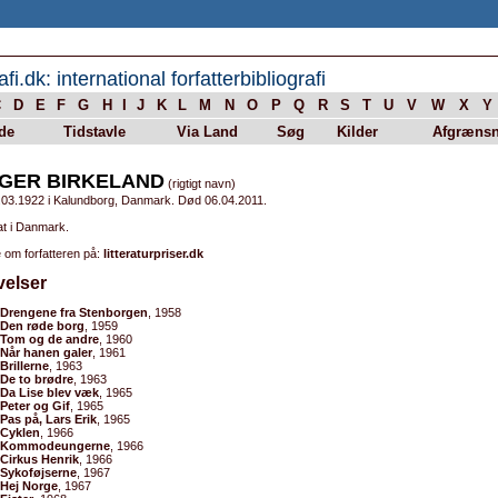
afi.dk: international forfatterbibliografi
C
D
E
F
G
H
I
J
K
L
M
N
O
P
Q
R
S
T
U
V
W
X
Y
de
Tidstavle
Via Land
Søg
Kilder
Afgrænsn
GER BIRKELAND
(rigtigt navn)
.03.1922 i Kalundborg, Danmark. Død 06.04.2011.
at i Danmark.
 om forfatteren på:
litteraturpriser.dk
velser
Drengene fra Stenborgen
, 1958
Den røde borg
, 1959
Tom og de andre
, 1960
Når hanen galer
, 1961
Brillerne
, 1963
De to brødre
, 1963
Da Lise blev væk
, 1965
Peter og Gif
, 1965
Pas på, Lars Erik
, 1965
Cyklen
, 1966
Kommodeungerne
, 1966
Cirkus Henrik
, 1966
Sykoføjserne
, 1967
Hej Norge
, 1967