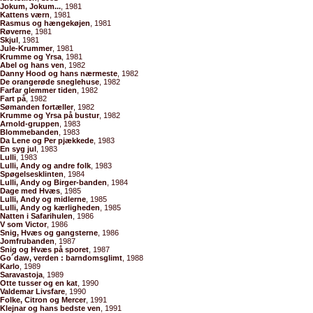
Jokum, Jokum...
, 1981
Kattens værn
, 1981
Rasmus og hængekøjen
, 1981
Røverne
, 1981
Skjul
, 1981
Jule-Krummer
, 1981
Krumme og Yrsa
, 1981
Abel og hans ven
, 1982
Danny Hood og hans nærmeste
, 1982
De orangerøde sneglehuse
, 1982
Farfar glemmer tiden
, 1982
Fart på
, 1982
Sømanden fortæller
, 1982
Krumme og Yrsa på bustur
, 1982
Arnold-gruppen
, 1983
Blommebanden
, 1983
Da Lene og Per pjækkede
, 1983
En syg jul
, 1983
Lulli
, 1983
Lulli, Andy og andre folk
, 1983
Spøgelsesklinten
, 1984
Lulli, Andy og Birger-banden
, 1984
Dage med Hvæs
, 1985
Lulli, Andy og midlerne
, 1985
Lulli, Andy og kærligheden
, 1985
Natten i Safarihulen
, 1986
V som Victor
, 1986
Snig, Hvæs og gangsterne
, 1986
Jomfrubanden
, 1987
Snig og Hvæs på sporet
, 1987
Go´daw, verden : barndomsglimt
, 1988
Karlo
, 1989
Saravastoja
, 1989
Otte tusser og en kat
, 1990
Valdemar Livsfare
, 1990
Folke, Citron og Mercer
, 1991
Klejnar og hans bedste ven
, 1991