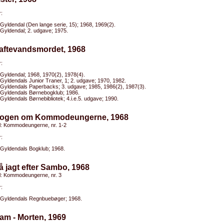
:
Gyldendal (Den lange serie, 15); 1968, 1969(2).
Gyldendal; 2. udgave; 1975.
Saftevandsmordet, 1968
:
Gyldendal; 1968, 1970(2), 1978(4).
Gyldendals Junior Traner, 1; 2. udgave; 1970, 1982.
Gyldendals Paperbacks; 3. udgave; 1985, 1986(2), 1987(3).
Gyldendals Børnebogklub; 1986.
Gyldendals Børnebibliotek; 4.i.e.5. udgave; 1990.
Bogen om Kommodeungerne, 1968
el: Kommodeungerne, nr. 1-2
:
Gyldendals Bogklub; 1968.
å jagt efter Sambo, 1968
el: Kommodeungerne, nr. 3
:
Gyldendals Regnbuebøger; 1968.
am - Morten, 1969