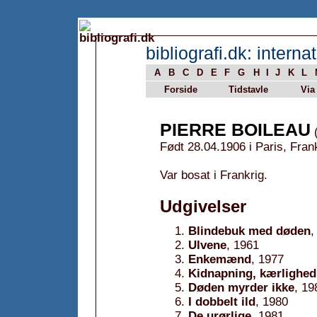
bibliografi.dk: internat
A
B
C
D
E
F
G
H
I
J
K
L
Forside
Tidstavle
Via
PIERRE BOILEAU
(
Født 28.04.1906 i Paris, Fran
Var bosat i Frankrig.
Udgivelser
Blindebuk med døden
,
Ulvene
, 1961
Enkemænd
, 1977
Kidnapning, kærlighed
Døden myrder ikke
, 19
I dobbelt ild
, 1980
De urørlige
, 1981