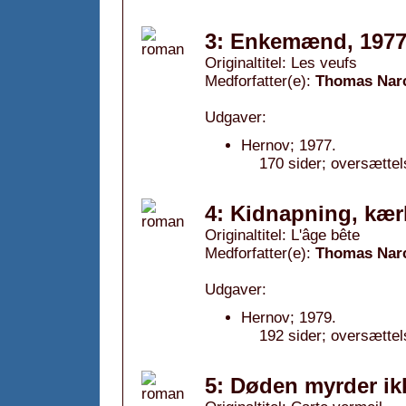
3: Enkemænd, 197
Originaltitel: Les veufs
Medforfatter(e):
Thomas Nar
Udgaver:
Hernov; 1977.
170 sider; oversætte
4: Kidnapning, kær
Originaltitel: L'âge bête
Medforfatter(e):
Thomas Nar
Udgaver:
Hernov; 1979.
192 sider; oversættel
5: Døden myrder ik