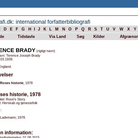
afi.dk: international forfatterbibliografi
C
D
E
F
G
H
I
J
K
L
M
N
O
P
Q
R
S
T
U
V
W
X
Y
de
Tidstavle
Via Land
Søg
Kilder
Afgrænsn
ENCE BRADY
(rigtigt navn)
avn: Terence Joseph Brady
.03.1939.
England.
velser
Roses historie
, 1978
ses historie, 1978
titel: Rose's Story
el: Herskab og tjenestefolk
:
Lademann; 1978.
n information:
ogfortegnelse: 01.08.2015