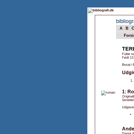
bibliogr
A
B
Forsi
TER
Fulde n
Født 13
Bosat i 
Udgi
1: Ro
Original
Serietit
Udgaver
Ande
Dansk B