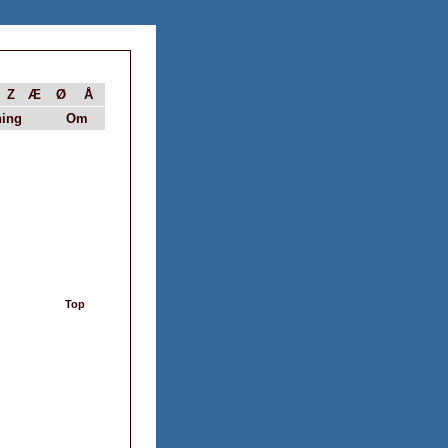
Z
Æ
Ø
Å
ing
Om
Top