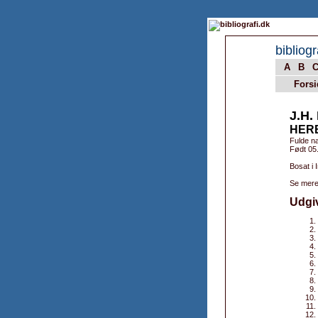
bibliogr
A
B
Forsi
J.H
HER
Fulde n
Født 05
Bosat i I
Se mere
Udgi