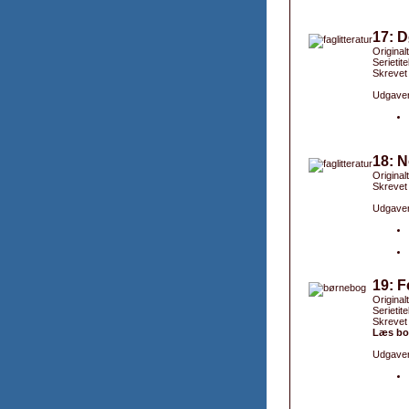
17: 
Original
Serietit
Skrevet
Udgaver
18: N
Original
Skrevet
Udgaver
19: F
Original
Serietite
Skrevet
Læs bog
Udgaver