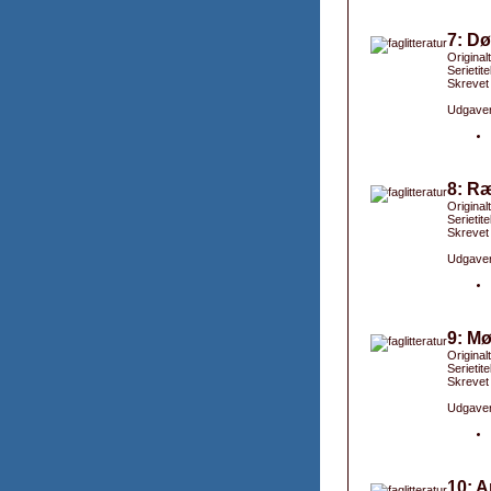
7: Dø
Original
Serietit
Skrevet
Udgaver
8: Ræ
Originalt
Serietit
Skrevet
Udgaver
9: Mø
Originalt
Serietite
Skrevet
Udgaver
10: A