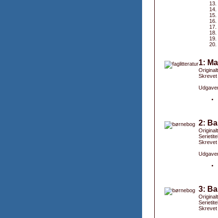
1: Ma
Original
Skrevet
Udgaver
2: Ba
Original
Serietit
Skrevet
Udgaver
3: Ba
Original
Serietit
Skrevet