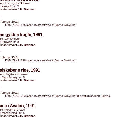
itel: The crypts of terror
l: Firewolf, nr. 2
 under navnet
J.H. Brennan
:
Tellerup; 1991.
DK5: 79.49; 175 sider; oversættelse af Bjarne Skovlund;
en gyldne kugle, 1991
ltitel: Demondoom
l: Firewolf, nr. 3
 under navnet
J.H. Brennan
:
Tellerup; 1991.
DK5: 79.49; 198 sider; oversættelse af Bjarne Skovlund;
alskabens rige, 1991
titel: Kingdom of horror
el: Magt & magi, nr. 5
 under navnet
J.H. Brennan
:
Tellerup; 1991.
DK5: 79.49; 223 sider; oversættelse af Bjarne Skovlund; illustration af John Higgins;
aos i Avalon, 1991
titel: Realm of chaos
el: Magt & magi, nr. 6
 under navnet
J.H. Brennan