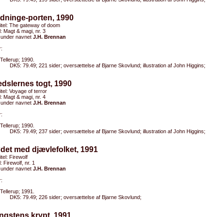
dninge-porten, 1990
titel: The gateway of doom
el: Magt & magi, nr. 3
 under navnet
J.H. Brennan
:
Tellerup; 1990.
DK5: 79.49; 221 sider; oversættelse af Bjarne Skovlund; illustration af John Higgins;
dslernes togt, 1990
itel: Voyage of terror
el: Magt & magi, nr. 4
 under navnet
J.H. Brennan
:
Tellerup; 1990.
DK5: 79.49; 237 sider; oversættelse af Bjarne Skovlund; illustration af John Higgins;
det med djævlefolket, 1991
itel: Firewolf
l: Firewolf, nr. 1
 under navnet
J.H. Brennan
:
Tellerup; 1991.
DK5: 79.49; 226 sider; oversættelse af Bjarne Skovlund;
ngstens krypt, 1991