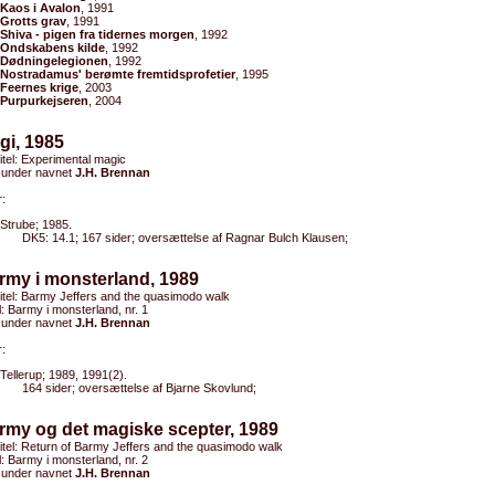
Kaos i Avalon
, 1991
Grotts grav
, 1991
Shiva - pigen fra tidernes morgen
, 1992
Ondskabens kilde
, 1992
Dødningelegionen
, 1992
Nostradamus' berømte fremtidsprofetier
, 1995
Feernes krige
, 2003
Purpurkejseren
, 2004
gi, 1985
titel: Experimental magic
 under navnet
J.H. Brennan
:
Strube; 1985.
DK5: 14.1; 167 sider; oversættelse af Ragnar Bulch Klausen;
rmy i monsterland, 1989
titel: Barmy Jeffers and the quasimodo walk
el: Barmy i monsterland, nr. 1
 under navnet
J.H. Brennan
:
Tellerup; 1989, 1991(2).
164 sider; oversættelse af Bjarne Skovlund;
rmy og det magiske scepter, 1989
titel: Return of Barmy Jeffers and the quasimodo walk
el: Barmy i monsterland, nr. 2
 under navnet
J.H. Brennan