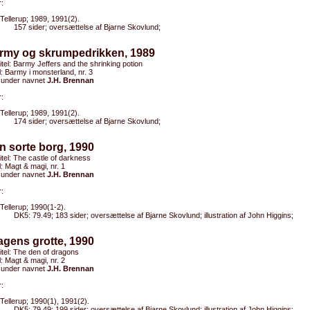
:
Tellerup; 1989, 1991(2).
157 sider; oversættelse af Bjarne Skovlund;
army og skrumpedrikken, 1989
titel: Barmy Jeffers and the shrinking potion
el: Barmy i monsterland, nr. 3
 under navnet
J.H. Brennan
:
Tellerup; 1989, 1991(2).
174 sider; oversættelse af Bjarne Skovlund;
n sorte borg, 1990
titel: The castle of darkness
el: Magt & magi, nr. 1
 under navnet
J.H. Brennan
:
Tellerup; 1990(1-2).
DK5: 79.49; 183 sider; oversættelse af Bjarne Skovlund; illustration af John Higgins;
agens grotte, 1990
titel: The den of dragons
el: Magt & magi, nr. 2
 under navnet
J.H. Brennan
:
Tellerup; 1990(1), 1991(2).
DK5: 79.49; 199 sider; oversættelse af Bjarne Skovlund; illustration af John Higgins;