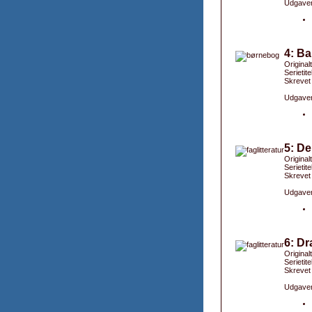
Udgaver
4: B
Original
Serietit
Skrevet
Udgaver
5: De
Original
Serietit
Skrevet
Udgaver
6: Dr
Original
Serietit
Skrevet
Udgaver