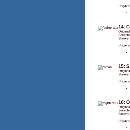
Udgaver
14: G
Original
Serietit
Skrevet
Udgaver
15: S
Originalt
Skrevet
Udgaver
16: O
Originalt
Serietite
Skrevet
Udgaver