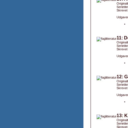
Originalt
Serietite
Skrevet
Udgaver
11: D
Origina
Serietite
Skrevet
Udgaver
12: G
Original
Serietit
Skrevet
Udgaver
13: K
Original
Serietit
Skrevet