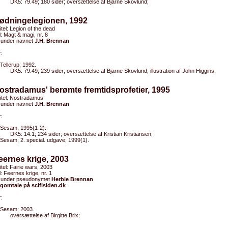
DK5: 79.49; 180 sider; oversættelse af Bjarne Skovlund;
Dødningelegionen, 1992
titel: Legion of the dead
el: Magt & magi, nr. 8
 under navnet
J.H. Brennan
:
Tellerup; 1992.
DK5: 79.49; 239 sider; oversættelse af Bjarne Skovlund; illustration af John Higgins;
ostradamus' berømte fremtidsprofetier, 1995
titel: Nostradamus
 under navnet
J.H. Brennan
:
Sesam; 1995(1-2).
DK5: 14.1; 234 sider; oversættelse af Kristian Kristiansen;
Sesam; 2. special. udgave; 1999(1).
eernes krige, 2003
titel: Fairie wars, 2003
l: Feernes krige, nr. 1
 under pseudonymet
Herbie Brennan
omtale på scifisiden.dk
:
Sesam; 2003.
oversættelse af Birgitte Brix;