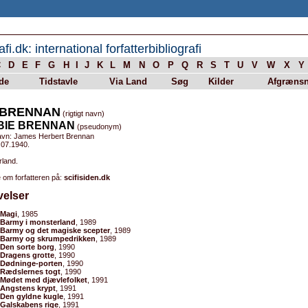
afi.dk: international forfatterbibliografi
C
D
E
F
G
H
I
J
K
L
M
N
O
P
Q
R
S
T
U
V
W
X
Y
de
Tidstavle
Via Land
Søg
Kilder
Afgrænsn
. BRENNAN
(rigtigt navn)
BIE BRENNAN
(pseudonym)
avn: James Herbert Brennan
.07.1940.
rland.
 om forfatteren på:
scifisiden.dk
velser
Magi
, 1985
Barmy i monsterland
, 1989
Barmy og det magiske scepter
, 1989
Barmy og skrumpedrikken
, 1989
Den sorte borg
, 1990
Dragens grotte
, 1990
Dødninge-porten
, 1990
Rædslernes togt
, 1990
Mødet med djævlefolket
, 1991
Angstens krypt
, 1991
Den gyldne kugle
, 1991
Galskabens rige
, 1991